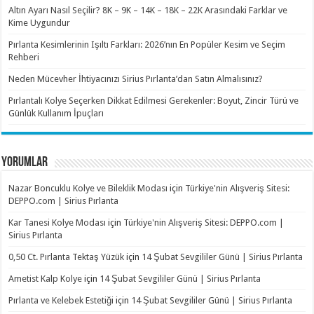
Altın Ayarı Nasıl Seçilir? 8K – 9K – 14K – 18K – 22K Arasındaki Farklar ve
Kime Uygundur
Pırlanta Kesimlerinin Işıltı Farkları: 2026’nın En Popüler Kesim ve Seçim
Rehberi
Neden Mücevher İhtiyacınızı Sirius Pırlanta’dan Satın Almalısınız?
Pırlantalı Kolye Seçerken Dikkat Edilmesi Gerekenler: Boyut, Zincir Türü ve
Günlük Kullanım İpuçları
YORUMLAR
Nazar Boncuklu Kolye ve Bileklik Modası
için
Türkiye'nin Alışveriş Sitesi:
DEPPO.com | Sirius Pırlanta
Kar Tanesi Kolye Modası
için
Türkiye'nin Alışveriş Sitesi: DEPPO.com |
Sirius Pırlanta
0,50 Ct. Pırlanta Tektaş Yüzük
için
14 Şubat Sevgililer Günü | Sirius Pırlanta
Ametist Kalp Kolye
için
14 Şubat Sevgililer Günü | Sirius Pırlanta
Pırlanta ve Kelebek Estetiği
için
14 Şubat Sevgililer Günü | Sirius Pırlanta