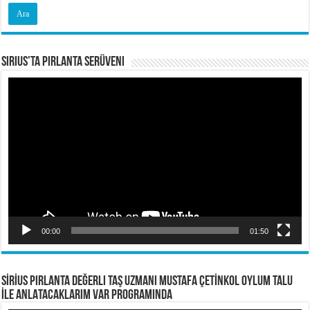
Sirius’ta Pırlanta Serüveni
Video
oynatıcı
00:00
01:50
SİRİUS PIRLANTA Değerli Taş Uzmanı Mustafa ÇETİNKOL OYLUM TALU
İLE ANLATACAKLARIM VAR PROGRAMINDA