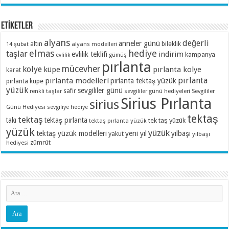
ETİKETLER
alyans
değerli
anneler günü
altın
bileklik
alyans modelleri
14 şubat
elmas
hediye
taşlar
indirim
evlilik teklifi
kampanya
evlilik
gümüş
pırlanta
mücevher
kolye
küpe
pırlanta kolye
karat
pırlanta
pırlanta modelleri
pırlanta tektaş yüzük
pırlanta küpe
yüzük
sevgililer günü
renkli taşlar
safir
sevgililer günü hediyeleri
Sevgililer
Sirius Pırlanta
sirius
Günü Hediyesi
sevgiliye hediye
tektaş
tektaş
takı
tektaş pırlanta
tek taş yüzük
tektaş pırlanta yüzük
yüzük
yüzük
tektaş yüzük modelleri
yeni yıl
yılbaşı
yakut
yılbaşı
zümrüt
hediyesi