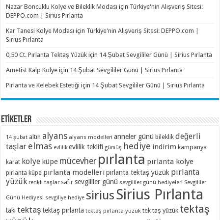
Nazar Boncuklu Kolye ve Bileklik Modası
için
Türkiye'nin Alışveriş Sitesi:
DEPPO.com | Sirius Pırlanta
Kar Tanesi Kolye Modası
için
Türkiye'nin Alışveriş Sitesi: DEPPO.com |
Sirius Pırlanta
0,50 Ct. Pırlanta Tektaş Yüzük
için
14 Şubat Sevgililer Günü | Sirius Pırlanta
Ametist Kalp Kolye
için
14 Şubat Sevgililer Günü | Sirius Pırlanta
Pırlanta ve Kelebek Estetiği
için
14 Şubat Sevgililer Günü | Sirius Pırlanta
ETİKETLER
alyans
değerli
anneler günü
altın
bileklik
alyans modelleri
14 şubat
elmas
hediye
taşlar
indirim
evlilik teklifi
kampanya
evlilik
gümüş
pırlanta
mücevher
kolye
küpe
pırlanta kolye
karat
pırlanta
pırlanta modelleri
pırlanta tektaş yüzük
pırlanta küpe
yüzük
sevgililer günü
renkli taşlar
safir
sevgililer günü hediyeleri
Sevgililer
Sirius Pırlanta
sirius
Günü Hediyesi
sevgiliye hediye
tektaş
tektaş
takı
tektaş pırlanta
tek taş yüzük
tektaş pırlanta yüzük