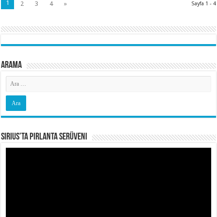
1
2
3
4
»
Sayfa 1 - 4
Arama
Sirius’ta Pırlanta Serüveni
Video
oynatıcı