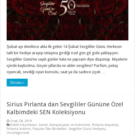
Şubat ayı denilince akla ilk gelen 14 Şubat Sevgililer Günü. Herkesin
tatlı bir hediye arayışı telaşına girdiği özel gün git gide yaklaşıyor.
Sevgililer Günü’ne sayılı günler kala ne yapsam diye düşünüp klişelerin
içinde kaybolma. Geçen yıllarda ne aldın sevgiline? Parfüm, peluş
oyuncak, sevdiği oyun konsolu, saat ya da sadece çiçek …
Devamı »
Sirius Pırlanta dan Sevgililer Gününe Özel
Kalbimdeki SEN Koleksiyonu
Ocak 28, 2019
Evlilik Hazırlıkları
,
Genel
,
Kampanyalar ve İndirimler
,
Pırlanta Alışverişi
,
Pırlanta İndirim
,
Popüler Takı Modelleri
,
Sevgililer Günü Hediyesi
,
Uncategorized