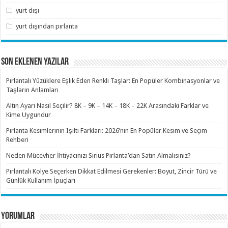
yurt dışı
yurt dışından pırlanta
SON EKLENEN YAZILAR
Pırlantalı Yüzüklere Eşlik Eden Renkli Taşlar: En Popüler Kombinasyonlar ve
Taşların Anlamları
Altın Ayarı Nasıl Seçilir? 8K – 9K – 14K – 18K – 22K Arasındaki Farklar ve
Kime Uygundur
Pırlanta Kesimlerinin Işıltı Farkları: 2026’nın En Popüler Kesim ve Seçim
Rehberi
Neden Mücevher İhtiyacınızı Sirius Pırlanta’dan Satın Almalısınız?
Pırlantalı Kolye Seçerken Dikkat Edilmesi Gerekenler: Boyut, Zincir Türü ve
Günlük Kullanım İpuçları
YORUMLAR