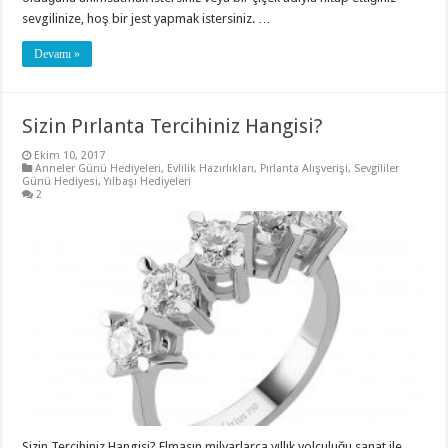
sevgilinize, hoş bir jest yapmak istersiniz. …
Devamı »
Sizin Pırlanta Tercihiniz Hangisi?
Ekim 10, 2017
Anneler Günü Hediyeleri
,
Evlilik Hazırlıkları
,
Pırlanta Alışverişi
,
Sevgililer
Günü Hediyesi
,
Yılbaşı Hediyeleri
2
Sizin Tercihiniz Hangisi? Elmasın milyarlarca yıllık yolculuğu sanat ile