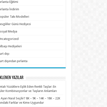
ırlanta Eğitimi
ırlanta İndirim
opüler Takı Modelleri
evgililer Günü Hediyesi
osyal Medya
ncategorized
ılbaşı Hediyeleri
urt dışı
urt dışından pırlanta
KLENEN YAZILAR
antalı Yüzüklere Eşlik Eden Renkli Taşlar: En
ler Kombinasyonlar ve Taşların Anlamları
n Ayarı Nasıl Seçilir? 8K – 9K – 14K – 18K – 22K
ındaki Farklar ve Kime Uygundur