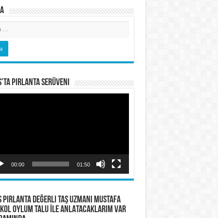
a
s’ta Pırlanta Serüveni
o
tıcı
00:00
01:50
S PIRLANTA Değerli Taş Uzmanı Mustafa
KOL OYLUM TALU İLE ANLATACAKLARIM VAR