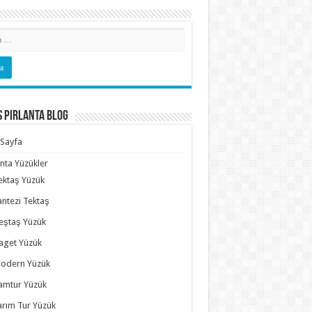
s Pırlanta Blog
Sayfa
anta Yüzükler
ektaş Yüzük
antezi Tektaş
eştaş Yüzük
aget Yüzük
odern Yüzük
amtur Yüzük
arım Tur Yüzük