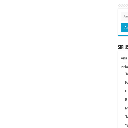
Siriu
Ana 
Pırl
T
F
B
B
M
T
Y