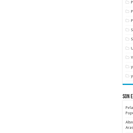
P
P
P
S
S
U
Y
y
y
SON E
Pırl
Popü
Altı
Aras