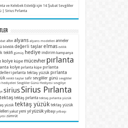
anta ve Kelebek Estetiği
için
14 Şubat Sevgililer
 | Sirius Pırlanta
TLER
alyans
anneler
altın
alyans modelleri
ubat
elmas
değerli taşlar
ü
bileklik
evlilik
hediye
indirim
ik teklifi
kampanya
gümüş
pırlanta
mücevher
kolye
küpe
t
lanta kolye
pırlanta
pırlanta küpe
pırlanta
elleri
pırlanta tektaş yüzük
zük
sevgililer günü
renkli taşlar
safir
sevgililer
 hediyeleri
Sevgililer Günü Hediyesi
sevgiliye
Sirius Pırlanta
sirius
ye
tektaş
tektaş pırlanta
tektaş pırlanta yüzük
tektaş yüzük
tektaş yüzük
taş yüzük
yüzük
lleri
yeni yıl
yılbaşı
yakut
yılbaşı
zümrüt
yesi