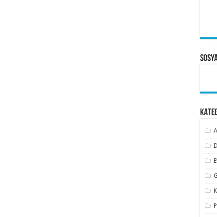
Sosy
KATE
A
D
E
G
K
P