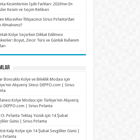
anta Kesimlerinin Işıltı Farkları: 2026’nın En
ler Kesim ve Seçim Rehberi
n Mücevher İhtiyacınızı Sirius Pırlanta’dan
n Almalısınız?
antalı Kolye Seçerken Dikkat Edilmesi
kenler: Boyut, Zincir Türü ve Günlük Kullanım
ları
MLAR
r Boncuklu Kolye ve Bileklik Modası
için
iye'nin Alışveriş Sitesi: DEPPO.com | Sirius
anta
Tanesi Kolye Modası
için
Türkiye'nin Alışveriş
si: DEPPO.com | Sirius Pırlanta
 Ct. Pırlanta Tektaş Yüzük
için
14 Şubat
ililer Günü | Sirius Pırlanta
ist Kalp Kolye
için
14 Şubat Sevgililer Günü |
us Pırlanta