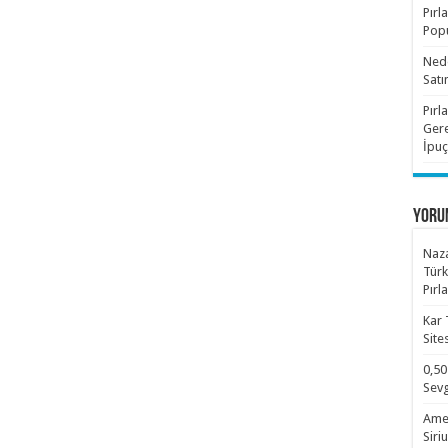
Pırl
Popü
Nede
Satı
Pırl
Gere
İpuç
YORU
Naza
Türk
Pırl
Kar 
Site
0,50
Sevg
Amet
Siri