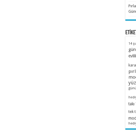
Pırl
Günü
ETİKE
14 ş
gün
evlil
kara
pır
mod
yü
günü
hedi
takı
tek 
mode
hedi