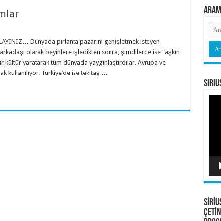
Aram
mlar
AYINIZ… Dünyada pırlanta pazarını genişletmek isteyen
yi arkadaşı olarak beyinlere işledikten sonra, şimdilerde ise “aşkın
r kültür yaratarak tüm dünyada yaygınlaştırdılar. Avrupa ve
ak kullanılıyor. Türkiye’de ise tek taş …
Siriu
Vide
oyna
SİRİU
ÇETİN