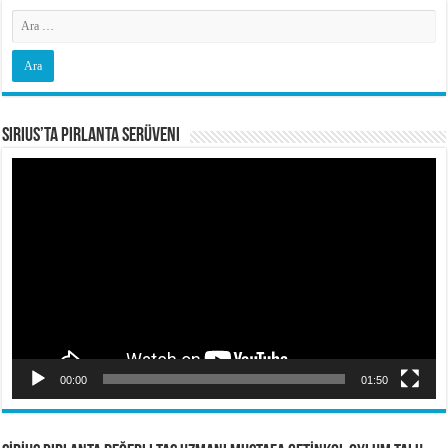
Sirius’ta Pırlanta Serüveni
Video
oynatıcı
00:00
01:50