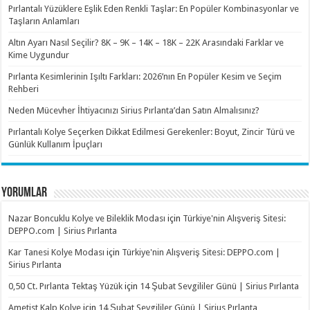
Pırlantalı Yüzüklere Eşlik Eden Renkli Taşlar: En Popüler Kombinasyonlar ve
Taşların Anlamları
Altın Ayarı Nasıl Seçilir? 8K – 9K – 14K – 18K – 22K Arasındaki Farklar ve
Kime Uygundur
Pırlanta Kesimlerinin Işıltı Farkları: 2026’nın En Popüler Kesim ve Seçim
Rehberi
Neden Mücevher İhtiyacınızı Sirius Pırlanta’dan Satın Almalısınız?
Pırlantalı Kolye Seçerken Dikkat Edilmesi Gerekenler: Boyut, Zincir Türü ve
Günlük Kullanım İpuçları
YORUMLAR
Nazar Boncuklu Kolye ve Bileklik Modası
için
Türkiye'nin Alışveriş Sitesi:
DEPPO.com | Sirius Pırlanta
Kar Tanesi Kolye Modası
için
Türkiye'nin Alışveriş Sitesi: DEPPO.com |
Sirius Pırlanta
0,50 Ct. Pırlanta Tektaş Yüzük
için
14 Şubat Sevgililer Günü | Sirius Pırlanta
Ametist Kalp Kolye
için
14 Şubat Sevgililer Günü | Sirius Pırlanta