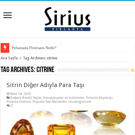
Pırlantada Floresans Nedir?
Ana Sayfa
/
Tag Archives: citrine
Tag Archives:
citrine
Sitrin Diğer Adıyla Para Taşı
Mart 18, 2019
Değerli Renkli Taşlar
,
Kampanyalar ve İndirimler
,
Pırlanta Alışverişi
,
Pırlanta İndirim
,
Popüler Takı Modelleri
,
Uncategorized
0