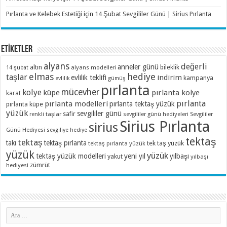
Pırlanta ve Kelebek Estetiği
için
14 Şubat Sevgililer Günü | Sirius Pırlanta
ETİKETLER
alyans
değerli
anneler günü
altın
bileklik
alyans modelleri
14 şubat
elmas
hediye
taşlar
indirim
evlilik teklifi
kampanya
evlilik
gümüş
pırlanta
mücevher
kolye
küpe
pırlanta kolye
karat
pırlanta
pırlanta modelleri
pırlanta tektaş yüzük
pırlanta küpe
yüzük
sevgililer günü
renkli taşlar
safir
sevgililer günü hediyeleri
Sevgililer
Sirius Pırlanta
sirius
Günü Hediyesi
sevgiliye hediye
tektaş
tektaş
takı
tektaş pırlanta
tek taş yüzük
tektaş pırlanta yüzük
yüzük
yüzük
tektaş yüzük modelleri
yeni yıl
yılbaşı
yakut
yılbaşı
zümrüt
hediyesi