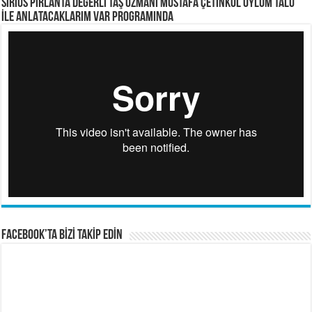
SİRİUS PIRLANTA Değerli Taş Uzmanı Mustafa ÇETİNKOL OYLUM TALU
İLE ANLATACAKLARIM VAR PROGRAMINDA
FACEBOOK’TA BİZİ TAKİP EDİN