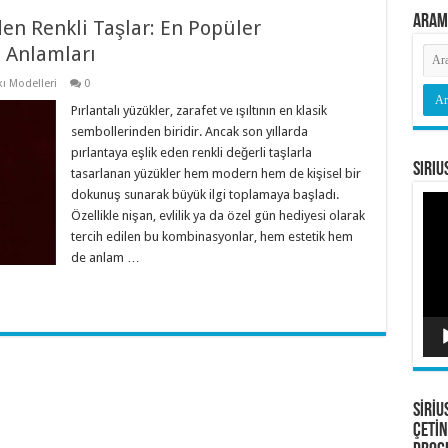
Aram
den Renkli Taşlar: En Popüler
 Anlamları
ı Modelleri
0
Pırlantalı yüzükler, zarafet ve ışıltının en klasik
sembollerinden biridir. Ancak son yıllarda
pırlantaya eşlik eden renkli değerli taşlarla
Siriu
tasarlanan yüzükler hem modern hem de kişisel bir
dokunuş sunarak büyük ilgi toplamaya başladı.
Vide
oyna
Özellikle nişan, evlilik ya da özel gün hediyesi olarak
tercih edilen bu kombinasyonlar, hem estetik hem
de anlam …
SİRİU
ÇETİN