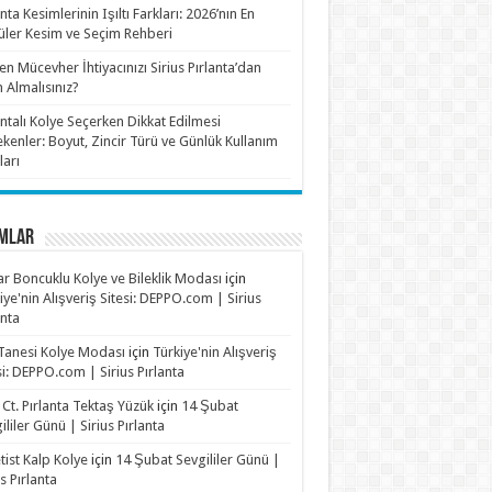
anta Kesimlerinin Işıltı Farkları: 2026’nın En
ler Kesim ve Seçim Rehberi
n Mücevher İhtiyacınızı Sirius Pırlanta’dan
n Almalısınız?
antalı Kolye Seçerken Dikkat Edilmesi
kenler: Boyut, Zincir Türü ve Günlük Kullanım
ları
MLAR
r Boncuklu Kolye ve Bileklik Modası
için
iye'nin Alışveriş Sitesi: DEPPO.com | Sirius
anta
Tanesi Kolye Modası
için
Türkiye'nin Alışveriş
si: DEPPO.com | Sirius Pırlanta
 Ct. Pırlanta Tektaş Yüzük
için
14 Şubat
ililer Günü | Sirius Pırlanta
ist Kalp Kolye
için
14 Şubat Sevgililer Günü |
us Pırlanta