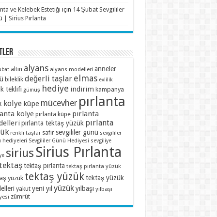
anta ve Kelebek Estetiği
için
14 Şubat Sevgililer
 | Sirius Pırlanta
TLER
alyans
anneler
altın
alyans modelleri
ubat
elmas
değerli taşlar
ü
bileklik
evlilik
hediye
indirim
ik teklifi
kampanya
gümüş
pırlanta
mücevher
kolye
küpe
t
lanta kolye
pırlanta
pırlanta küpe
pırlanta
elleri
pırlanta tektaş yüzük
zük
sevgililer günü
renkli taşlar
safir
sevgililer
 hediyeleri
Sevgililer Günü Hediyesi
sevgiliye
Sirius Pırlanta
sirius
ye
tektaş
tektaş pırlanta
tektaş pırlanta yüzük
tektaş yüzük
tektaş yüzük
taş yüzük
yüzük
lleri
yeni yıl
yılbaşı
yakut
yılbaşı
zümrüt
yesi