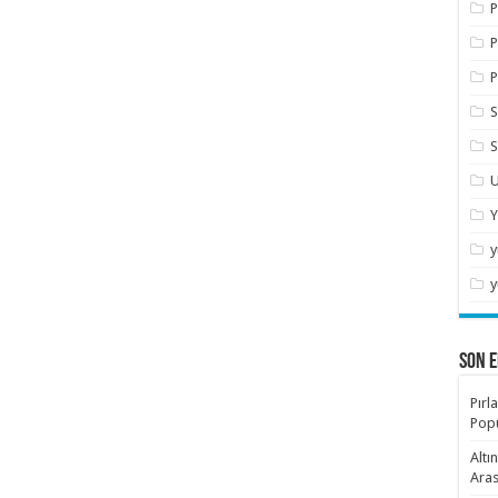
P
P
P
S
S
U
Y
y
y
SON E
Pırl
Popü
Altı
Aras