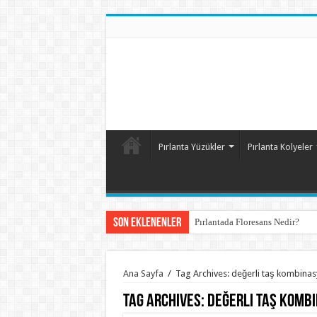
Pırlanta Yüzükler
Pırlanta Kolyeler
Son Eklenenler
Pırlantada Floresans Nedir?
Ana Sayfa
/
Tag Archives: değerli taş kombinas
Tag Archives:
değerli taş komb