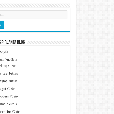
s Pırlanta Blog
Sayfa
anta Yüzükler
ektaş Yüzük
antezi Tektaş
eştaş Yüzük
aget Yüzük
odern Yüzük
amtur Yüzük
arım Tur Yüzük