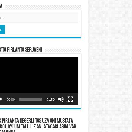
a
s’ta Pırlanta Serüveni
o
tıcı
00:00
01:50
S PIRLANTA Değerli Taş Uzmanı Mustafa
KOL OYLUM TALU İLE ANLATACAKLARIM VAR