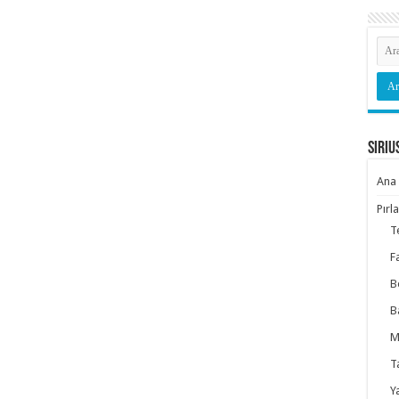
Siriu
Ana 
Pırl
T
F
B
B
M
T
Y