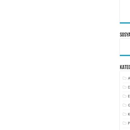
Sosy
KATE
A
D
E
G
K
P