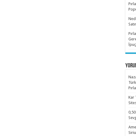
Pırl
Popü
Nede
Satı
Pırl
Gere
İpuç
YORU
Naza
Türk
Pırl
Kar 
Site
0,50
Sevg
Amet
Siri