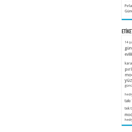
Pırl
Günü
ETİKE
14 ş
gün
evlil
kara
pır
mod
yü
günü
hedi
takı
tek 
mode
hedi