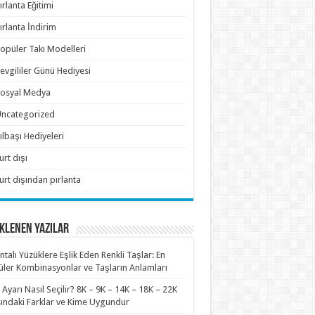
ırlanta Eğitimi
ırlanta İndirim
opüler Takı Modelleri
evgililer Günü Hediyesi
osyal Medya
ncategorized
ılbaşı Hediyeleri
urt dışı
urt dışından pırlanta
KLENEN YAZILAR
antalı Yüzüklere Eşlik Eden Renkli Taşlar: En
ler Kombinasyonlar ve Taşların Anlamları
n Ayarı Nasıl Seçilir? 8K – 9K – 14K – 18K – 22K
ındaki Farklar ve Kime Uygundur