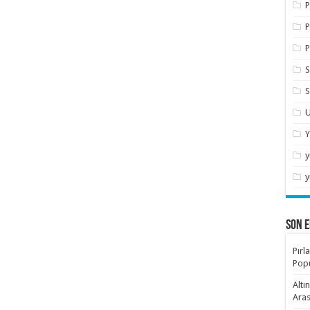
P
P
P
S
S
U
Y
y
y
SON E
Pırl
Popü
Altı
Aras