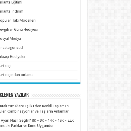
ırlanta Eğitimi
ırlanta İndirim
opüler Takı Modelleri
evgililer Günü Hediyesi
osyal Medya
ncategorized
ılbaşı Hediyeleri
urt dışı
urt dışından pırlanta
KLENEN YAZILAR
antalı Yüzüklere Eşlik Eden Renkli Taşlar: En
ler Kombinasyonlar ve Taşların Anlamları
n Ayarı Nasıl Seçilir? 8K – 9K – 14K – 18K – 22K
ındaki Farklar ve Kime Uygundur