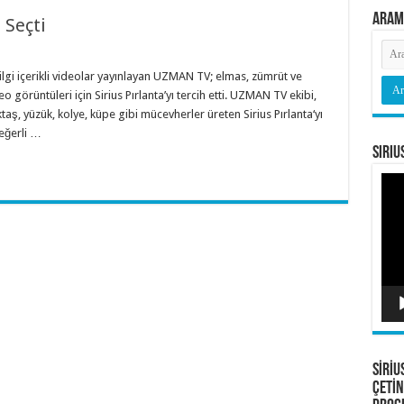
Aram
 Seçti
ilgi içerikli videolar yayınlayan UZMAN TV; elmas, zümrüt ve
o görüntüleri için Sirius Pırlanta’yı tercih etti. UZMAN TV ekibi,
ktaş, yüzük, kolye, küpe gibi mücevherler üreten Sirius Pırlanta‘yı
Değerli …
Siriu
Vide
oyna
SİRİU
ÇETİN