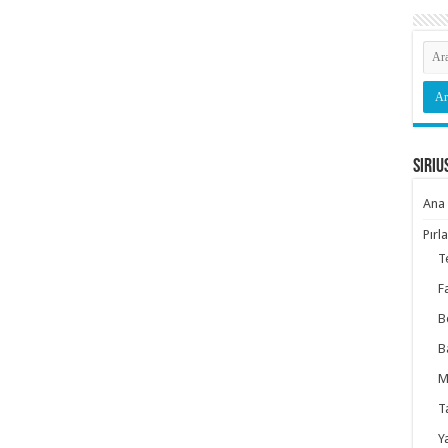
Siriu
Ana 
Pırl
T
F
B
B
M
T
Y