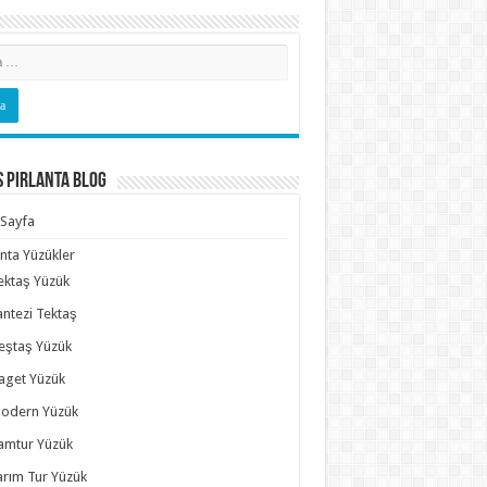
s Pırlanta Blog
Sayfa
anta Yüzükler
ektaş Yüzük
antezi Tektaş
eştaş Yüzük
aget Yüzük
odern Yüzük
amtur Yüzük
arım Tur Yüzük