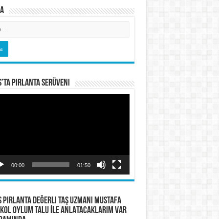
a
s’ta Pırlanta Serüveni
o
tıcı
00:00
01:50
S PIRLANTA Değerli Taş Uzmanı Mustafa
KOL OYLUM TALU İLE ANLATACAKLARIM VAR