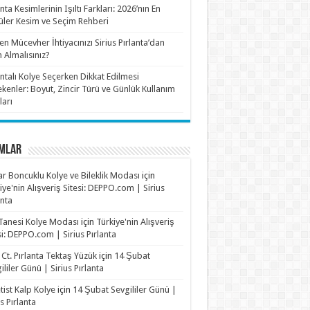
anta Kesimlerinin Işıltı Farkları: 2026’nın En
ler Kesim ve Seçim Rehberi
n Mücevher İhtiyacınızı Sirius Pırlanta’dan
n Almalısınız?
antalı Kolye Seçerken Dikkat Edilmesi
kenler: Boyut, Zincir Türü ve Günlük Kullanım
ları
MLAR
r Boncuklu Kolye ve Bileklik Modası
için
iye'nin Alışveriş Sitesi: DEPPO.com | Sirius
anta
Tanesi Kolye Modası
için
Türkiye'nin Alışveriş
si: DEPPO.com | Sirius Pırlanta
 Ct. Pırlanta Tektaş Yüzük
için
14 Şubat
ililer Günü | Sirius Pırlanta
ist Kalp Kolye
için
14 Şubat Sevgililer Günü |
us Pırlanta