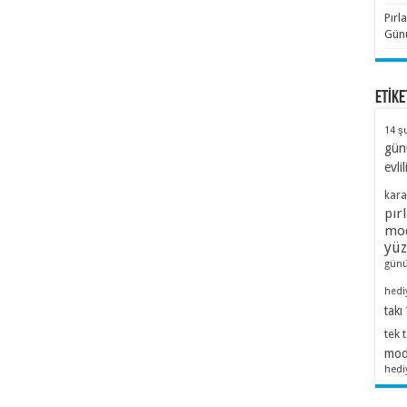
Pırl
Günü
ETİKE
14 ş
gün
evlil
kara
pır
mod
yü
günü
hedi
takı
tek 
mode
hedi