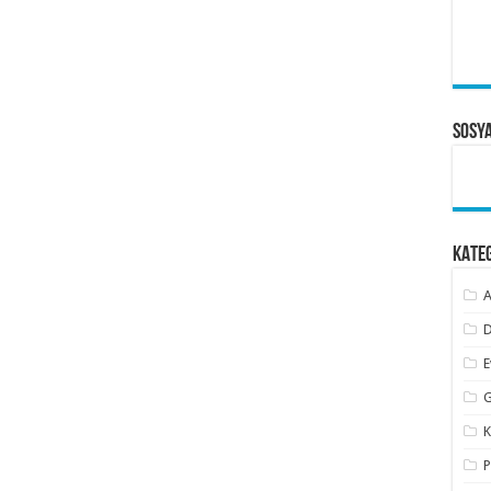
Sosy
KATE
A
D
E
G
K
P