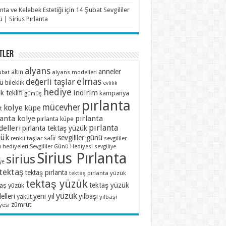
anta ve Kelebek Estetiği
için
14 Şubat Sevgililer
 | Sirius Pırlanta
TLER
alyans
anneler
altın
alyans modelleri
ubat
elmas
değerli taşlar
ü
bileklik
evlilik
hediye
indirim
ik teklifi
kampanya
gümüş
pırlanta
mücevher
kolye
küpe
t
lanta kolye
pırlanta
pırlanta küpe
pırlanta
elleri
pırlanta tektaş yüzük
zük
sevgililer günü
renkli taşlar
safir
sevgililer
 hediyeleri
Sevgililer Günü Hediyesi
sevgiliye
Sirius Pırlanta
sirius
ye
tektaş
tektaş pırlanta
tektaş pırlanta yüzük
tektaş yüzük
tektaş yüzük
taş yüzük
yüzük
lleri
yeni yıl
yılbaşı
yakut
yılbaşı
zümrüt
yesi