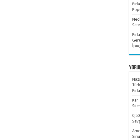
Pırl
Popü
Nede
Satı
Pırl
Gere
İpuç
YORU
Naza
Türk
Pırl
Kar 
Site
0,50
Sevg
Amet
Siri