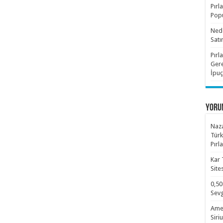
Pırl
Popü
Nede
Satı
Pırl
Gere
İpuç
YORU
Naza
Türk
Pırl
Kar 
Site
0,50
Sevg
Amet
Siri