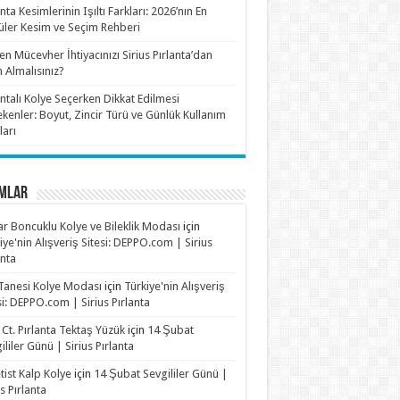
anta Kesimlerinin Işıltı Farkları: 2026’nın En
ler Kesim ve Seçim Rehberi
n Mücevher İhtiyacınızı Sirius Pırlanta’dan
n Almalısınız?
antalı Kolye Seçerken Dikkat Edilmesi
kenler: Boyut, Zincir Türü ve Günlük Kullanım
ları
MLAR
r Boncuklu Kolye ve Bileklik Modası
için
iye'nin Alışveriş Sitesi: DEPPO.com | Sirius
anta
Tanesi Kolye Modası
için
Türkiye'nin Alışveriş
si: DEPPO.com | Sirius Pırlanta
 Ct. Pırlanta Tektaş Yüzük
için
14 Şubat
ililer Günü | Sirius Pırlanta
ist Kalp Kolye
için
14 Şubat Sevgililer Günü |
us Pırlanta