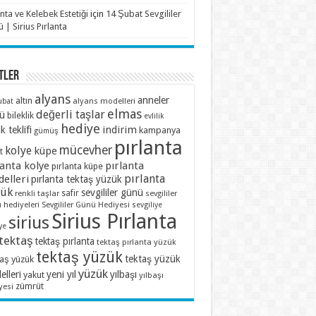
anta ve Kelebek Estetiği
için
14 Şubat Sevgililer
 | Sirius Pırlanta
TLER
alyans
anneler
altın
alyans modelleri
ubat
elmas
değerli taşlar
ü
bileklik
evlilik
hediye
indirim
ik teklifi
kampanya
gümüş
pırlanta
mücevher
kolye
küpe
t
lanta kolye
pırlanta
pırlanta küpe
pırlanta
elleri
pırlanta tektaş yüzük
zük
sevgililer günü
renkli taşlar
safir
sevgililer
 hediyeleri
Sevgililer Günü Hediyesi
sevgiliye
Sirius Pırlanta
sirius
ye
tektaş
tektaş pırlanta
tektaş pırlanta yüzük
tektaş yüzük
tektaş yüzük
taş yüzük
yüzük
lleri
yeni yıl
yılbaşı
yakut
yılbaşı
zümrüt
yesi