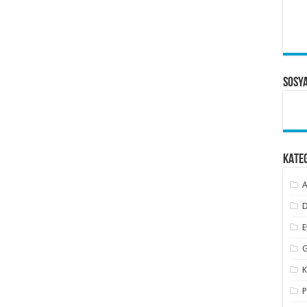
Sosy
KATE
A
D
E
G
K
P