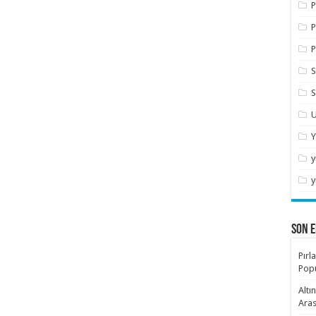
P
P
P
S
S
U
Y
y
y
SON E
Pırl
Popü
Altı
Aras