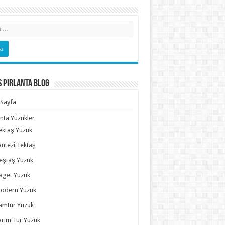
s Pırlanta Blog
Sayfa
anta Yüzükler
ektaş Yüzük
antezi Tektaş
eştaş Yüzük
aget Yüzük
odern Yüzük
amtur Yüzük
arım Tur Yüzük