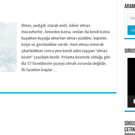
Aram
Elmas, yadigâr olarak anılır, bilinir elmas
mücevherler. Anneden kızına, ondan da kendi kızına
kuşaktan kuşağa aktarılan elmas yüzükler, küpeler,
kolye ve gerdanlıklar vardır. Ham elmas minerali
Siriu
çıkartıldıktan sonra yine kendi adını taşıyan “elmas
kesim” çeşidiyle kesilir. Pırlanta kesimde olduğu gibi
Vide
illa 57 faset(kesim yüzeyi) olmak zorunda değildir.
oyna
İki fasetten başlar …
SİRİU
ÇETİN