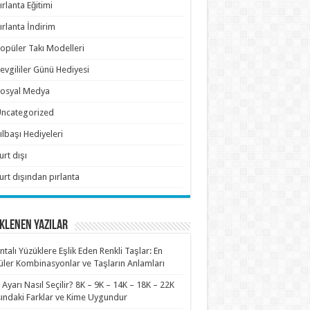
ırlanta Eğitimi
ırlanta İndirim
opüler Takı Modelleri
evgililer Günü Hediyesi
osyal Medya
ncategorized
ılbaşı Hediyeleri
urt dışı
urt dışından pırlanta
KLENEN YAZILAR
antalı Yüzüklere Eşlik Eden Renkli Taşlar: En
ler Kombinasyonlar ve Taşların Anlamları
n Ayarı Nasıl Seçilir? 8K – 9K – 14K – 18K – 22K
ındaki Farklar ve Kime Uygundur