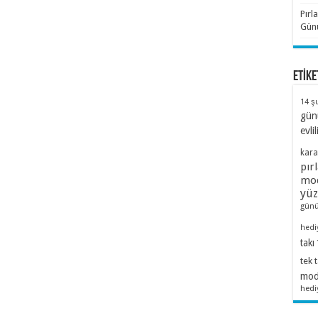
Pırl
Günü
ETİKE
14 ş
gün
evlil
kara
pır
mod
yü
günü
hedi
takı
tek 
mode
hedi