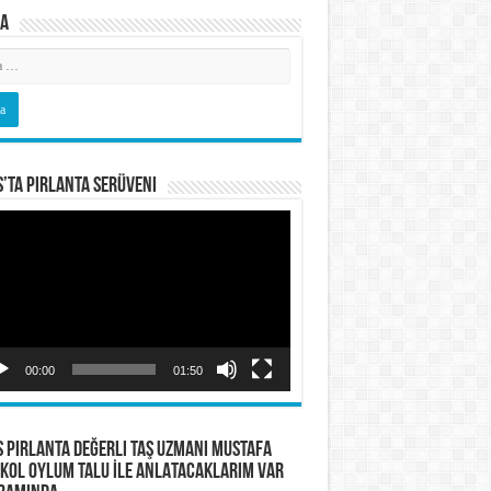
a
s’ta Pırlanta Serüveni
o
tıcı
00:00
01:50
S PIRLANTA Değerli Taş Uzmanı Mustafa
KOL OYLUM TALU İLE ANLATACAKLARIM VAR