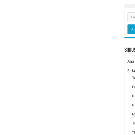
Siriu
Ana 
Pırl
T
F
B
B
M
T
Y