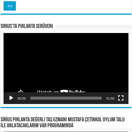
Sirius’ta Pırlanta Serüveni
Video
oynatıcı
00:00
01:50
SİRİUS PIRLANTA Değerli Taş Uzmanı Mustafa ÇETİNKOL OYLUM TALU
İLE ANLATACAKLARIM VAR PROGRAMINDA