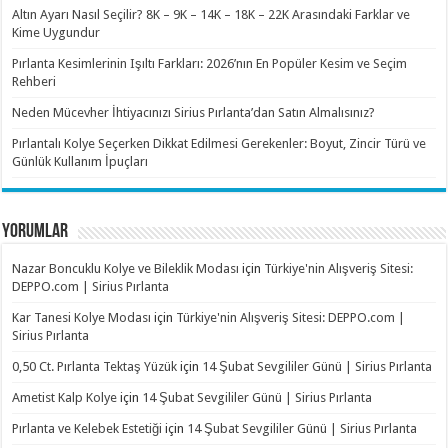
Altın Ayarı Nasıl Seçilir? 8K – 9K – 14K – 18K – 22K Arasındaki Farklar ve
Kime Uygundur
Pırlanta Kesimlerinin Işıltı Farkları: 2026’nın En Popüler Kesim ve Seçim
Rehberi
Neden Mücevher İhtiyacınızı Sirius Pırlanta’dan Satın Almalısınız?
Pırlantalı Kolye Seçerken Dikkat Edilmesi Gerekenler: Boyut, Zincir Türü ve
Günlük Kullanım İpuçları
YORUMLAR
Nazar Boncuklu Kolye ve Bileklik Modası
için
Türkiye'nin Alışveriş Sitesi:
DEPPO.com | Sirius Pırlanta
Kar Tanesi Kolye Modası
için
Türkiye'nin Alışveriş Sitesi: DEPPO.com |
Sirius Pırlanta
0,50 Ct. Pırlanta Tektaş Yüzük
için
14 Şubat Sevgililer Günü | Sirius Pırlanta
Ametist Kalp Kolye
için
14 Şubat Sevgililer Günü | Sirius Pırlanta
Pırlanta ve Kelebek Estetiği
için
14 Şubat Sevgililer Günü | Sirius Pırlanta