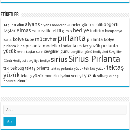
ETİKETLER
alyans
değerli
anneler günü
altın
bileklik
alyans modelleri
14 şubat
elmas
hediye
taşlar
indirim
evlilik teklifi
kampanya
evlilik
gümüş
pırlanta
mücevher
kolye
küpe
pırlanta kolye
karat
pırlanta
pırlanta modelleri
pırlanta tektaş yüzük
pırlanta küpe
yüzük
sevgililer günü
renkli taşlar
safir
sevgililer günü hediyeleri
Sevgililer
Sirius Pırlanta
sirius
Günü Hediyesi
sevgiliye hediye
tektaş
tektaş
takı
tektaş pırlanta
tek taş yüzük
tektaş pırlanta yüzük
yüzük
yüzük
tektaş yüzük modelleri
yeni yıl
yılbaşı
yakut
yılbaşı
zümrüt
hediyesi