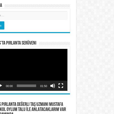
a
s’ta Pırlanta Serüveni
o
tıcı
00:00
01:50
S PIRLANTA Değerli Taş Uzmanı Mustafa
KOL OYLUM TALU İLE ANLATACAKLARIM VAR