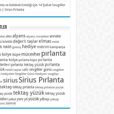
anta ve Kelebek Estetiği
için
14 Şubat Sevgililer
 | Sirius Pırlanta
TLER
alyans
anneler
altın
alyans modelleri
ubat
elmas
değerli taşlar
ü
bileklik
evlilik
hediye
indirim
ik teklifi
kampanya
gümüş
pırlanta
mücevher
kolye
küpe
t
lanta kolye
pırlanta
pırlanta küpe
pırlanta
elleri
pırlanta tektaş yüzük
zük
sevgililer günü
renkli taşlar
safir
sevgililer
 hediyeleri
Sevgililer Günü Hediyesi
sevgiliye
Sirius Pırlanta
sirius
ye
tektaş
tektaş pırlanta
tektaş pırlanta yüzük
tektaş yüzük
tektaş yüzük
taş yüzük
yüzük
lleri
yeni yıl
yılbaşı
yakut
yılbaşı
zümrüt
yesi