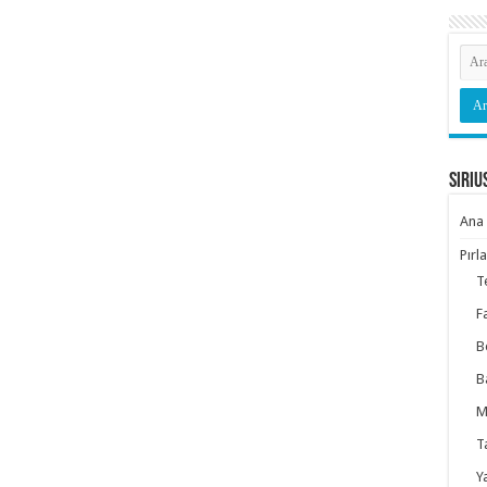
Siriu
Ana 
Pırl
T
F
B
B
M
T
Y