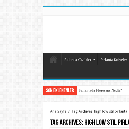
Pırlanta Yüzükler
Pırlanta Kolyeler
Son Eklenenler
Pırlantada Floresans Nedir?
Ana Sayfa
/
Tag Archives: high low stil pırlanta
Tag Archives:
high low stil pır