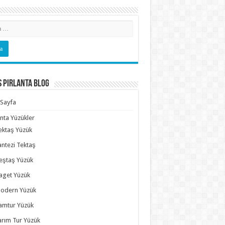
s Pırlanta Blog
Sayfa
anta Yüzükler
ektaş Yüzük
antezi Tektaş
eştaş Yüzük
aget Yüzük
odern Yüzük
amtur Yüzük
arım Tur Yüzük