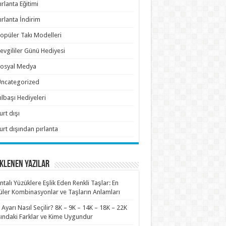
ırlanta Eğitimi
ırlanta İndirim
opüler Takı Modelleri
evgililer Günü Hediyesi
osyal Medya
ncategorized
ılbaşı Hediyeleri
urt dışı
urt dışından pırlanta
KLENEN YAZILAR
antalı Yüzüklere Eşlik Eden Renkli Taşlar: En
ler Kombinasyonlar ve Taşların Anlamları
n Ayarı Nasıl Seçilir? 8K – 9K – 14K – 18K – 22K
ındaki Farklar ve Kime Uygundur