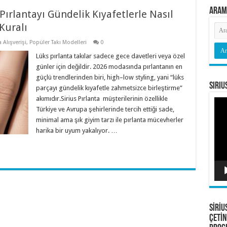
Aram
ırlantayı Gündelik Kıyafetlerle Nasıl
 Kuralı
a Alışverişi
,
Popüler Takı Modelleri
0
Lüks pırlanta takılar sadece gece davetleri veya özel
günler için değildir. 2026 modasında pırlantanın en
güçlü trendlerinden biri, high–low styling, yani “lüks
Siriu
parçayı gündelik kıyafetle zahmetsizce birleştirme”
akımıdır.Sirius Pırlanta müşterilerinin özellikle
Vide
oyna
Türkiye ve Avrupa şehirlerinde tercih ettiği sade,
minimal ama şık giyim tarzı ile pırlanta mücevherler
harika bir uyum yakalıyor. …
SİRİU
ÇETİN