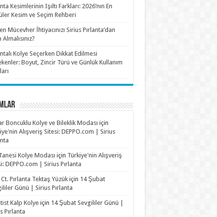
anta Kesimlerinin Işıltı Farkları: 2026’nın En
ler Kesim ve Seçim Rehberi
n Mücevher İhtiyacınızı Sirius Pırlanta’dan
n Almalısınız?
antalı Kolye Seçerken Dikkat Edilmesi
kenler: Boyut, Zincir Türü ve Günlük Kullanım
ları
MLAR
r Boncuklu Kolye ve Bileklik Modası
için
iye'nin Alışveriş Sitesi: DEPPO.com | Sirius
anta
Tanesi Kolye Modası
için
Türkiye'nin Alışveriş
si: DEPPO.com | Sirius Pırlanta
 Ct. Pırlanta Tektaş Yüzük
için
14 Şubat
ililer Günü | Sirius Pırlanta
ist Kalp Kolye
için
14 Şubat Sevgililer Günü |
us Pırlanta