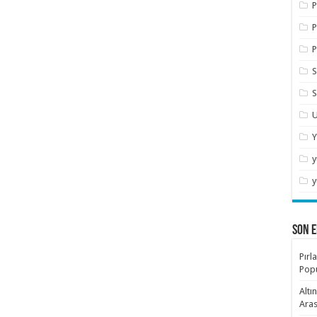
P
P
P
S
S
U
Y
y
y
SON E
Pırl
Popü
Altı
Aras