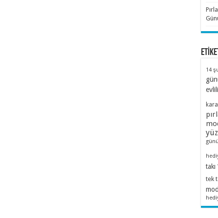
Pırl
Günü
ETİKE
14 ş
gün
evlil
kara
pır
mod
yü
günü
hedi
takı
tek 
mode
hedi