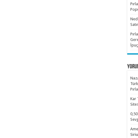
Pırl
Popü
Nede
Satı
Pırl
Gere
İpuç
YORU
Naza
Türk
Pırl
Kar 
Site
0,50
Sevg
Amet
Siri