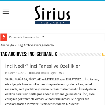
Pırlantada Floresans Nedir?
Ana Sayfa
/
Tag Archives: inci gerdanlık
Tag Archives:
inci gerdanlık
İnci Nedir? İnci Tanesi ve Özellikleri
Kasım 19, 2016
Değerli Renkli Taşlar
0
SANAL MAĞAZA, FİYATLAR ve MODELLER için TIKLAYINIZ… İnci tanesi,
istiridye gibi bazı kabuklu deniz hayvanlarının içinden çıkan, sedef
renginde, sert, parlak ve yuvarlak bir takı malzemesidir. İstiridyelerin
özel bir salgısının sertleşmesinden meydana gelmektedir. İnci, elde
edilişinin çok zahmetli olması ve nadir bulunması ile değerli süs
eşyaları arasına girmiştir. Sıcak denizlerde ve Kızıldeniz …