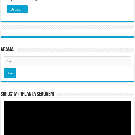
Devamı »
Arama
Sirius’ta Pırlanta Serüveni
Video
oynatıcı