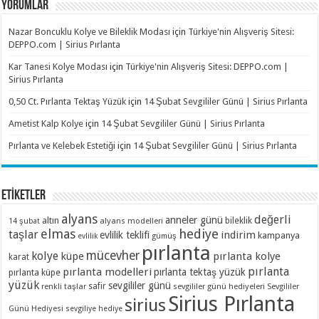
YORUMLAR
Nazar Boncuklu Kolye ve Bileklik Modası
için
Türkiye'nin Alışveriş Sitesi:
DEPPO.com | Sirius Pırlanta
Kar Tanesi Kolye Modası
için
Türkiye'nin Alışveriş Sitesi: DEPPO.com |
Sirius Pırlanta
0,50 Ct. Pırlanta Tektaş Yüzük
için
14 Şubat Sevgililer Günü | Sirius Pırlanta
Ametist Kalp Kolye
için
14 Şubat Sevgililer Günü | Sirius Pırlanta
Pırlanta ve Kelebek Estetiği
için
14 Şubat Sevgililer Günü | Sirius Pırlanta
ETİKETLER
alyans
değerli
anneler günü
altın
bileklik
alyans modelleri
14 şubat
elmas
hediye
taşlar
indirim
evlilik teklifi
kampanya
evlilik
gümüş
pırlanta
mücevher
kolye
küpe
pırlanta kolye
karat
pırlanta
pırlanta modelleri
pırlanta tektaş yüzük
pırlanta küpe
yüzük
sevgililer günü
renkli taşlar
safir
sevgililer günü hediyeleri
Sevgililer
Sirius Pırlanta
sirius
Günü Hediyesi
sevgiliye hediye