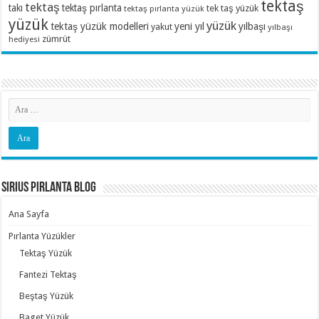
tektaş
tektaş
takı
tektaş pırlanta
tek taş yüzük
tektaş pırlanta yüzük
yüzük
yüzük
tektaş yüzük modelleri
yeni yıl
yılbaşı
yakut
yılbaşı
zümrüt
hediyesi
Sirius Pırlanta Blog
Ana Sayfa
Pırlanta Yüzükler
Tektaş Yüzük
Fantezi Tektaş
Beştaş Yüzük
Baget Yüzük