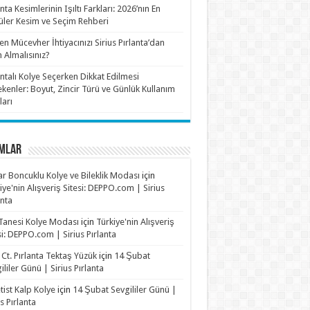
anta Kesimlerinin Işıltı Farkları: 2026’nın En
ler Kesim ve Seçim Rehberi
n Mücevher İhtiyacınızı Sirius Pırlanta’dan
n Almalısınız?
antalı Kolye Seçerken Dikkat Edilmesi
kenler: Boyut, Zincir Türü ve Günlük Kullanım
ları
MLAR
r Boncuklu Kolye ve Bileklik Modası
için
iye'nin Alışveriş Sitesi: DEPPO.com | Sirius
anta
Tanesi Kolye Modası
için
Türkiye'nin Alışveriş
si: DEPPO.com | Sirius Pırlanta
 Ct. Pırlanta Tektaş Yüzük
için
14 Şubat
ililer Günü | Sirius Pırlanta
ist Kalp Kolye
için
14 Şubat Sevgililer Günü |
us Pırlanta