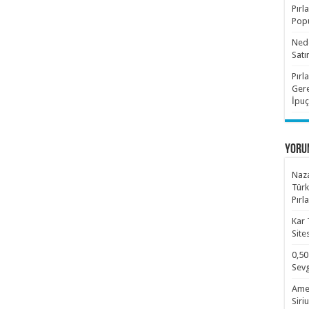
Pırl
Popü
Nede
Satı
Pırl
Gere
İpuç
YORU
Naza
Türk
Pırl
Kar 
Site
0,50
Sevg
Amet
Siri