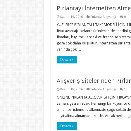
Pırlantayı İnternetten Alma
Kasım 19, 2016
Pırlanta Alışverişi
0
YÜZLERCE PIRLANTALI TAKI MODELİ İÇİN TILA
fiyat avantajı, pırlanta ürünlerde de kendini
fiyatları, kuyumculardaki ve franchise sistemi
göre çok daha düşüktür. İnternetten pırlanta 
yanında çok …
Devamı »
Alışveriş Sitelerinden Pırl
Kasım 18, 2016
Pırlanta Alışverişi
1
ONLINE PIRLANTA ALIŞVERİŞİ İÇİN TIKLAYINIZ…
zaman, çevrenizdeki herhangi bir kuyumcu d
alınan bir işlemdir. Ülkemizde çoğu sektörd
kayıt altına alınamamaktadır. Ancak herhangi 
Devamı »