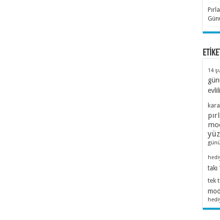
Pırl
Günü
ETİKE
14 ş
gün
evlil
kara
pır
mod
yü
günü
hedi
takı
tek 
mode
hedi