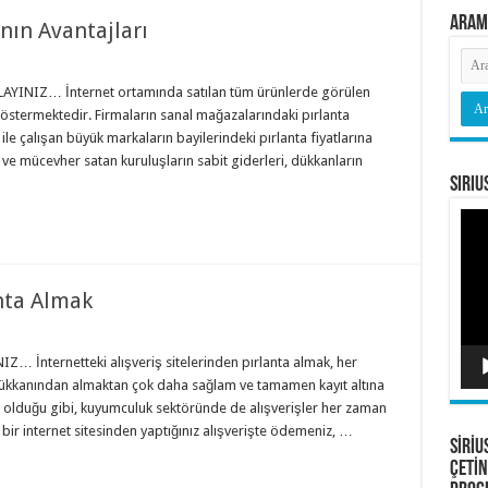
Aram
nın Avantajları
YINIZ… İnternet ortamında satılan tüm ürünlerde görülen
 göstermektedir. Firmaların sanal mağazalarındaki pırlanta
 ile çalışan büyük markaların bayilerindeki pırlanta fiyatlarına
ve mücevher satan kuruluşların sabit giderleri, dükkanların
Siriu
Vide
oyna
anta Almak
 İnternetteki alışveriş sitelerinden pırlanta almak, her
ükkanından almaktan çok daha sağlam ve tamamen kayıt altına
e olduğu gibi, kuyumculuk sektöründe de alışverişler her zaman
bir internet sitesinden yaptığınız alışverişte ödemeniz, …
SİRİU
ÇETİN