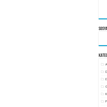
Sosy
KATE
A
D
E
G
K
P