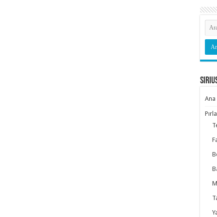
Siriu
Ana 
Pırl
T
F
B
B
M
T
Y