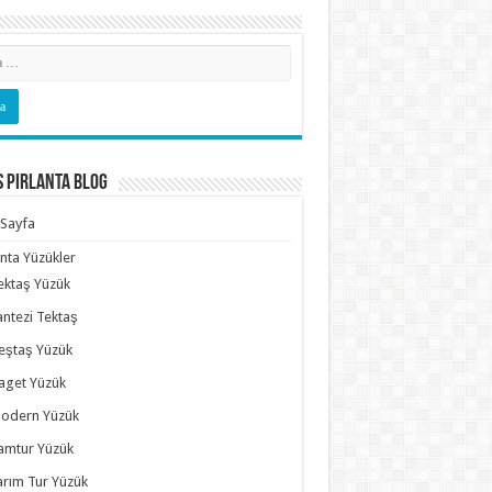
s Pırlanta Blog
Sayfa
anta Yüzükler
ektaş Yüzük
antezi Tektaş
eştaş Yüzük
aget Yüzük
odern Yüzük
amtur Yüzük
arım Tur Yüzük