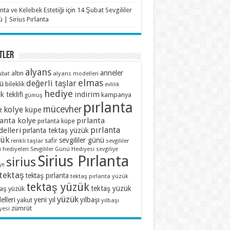
anta ve Kelebek Estetiği
için
14 Şubat Sevgililer
 | Sirius Pırlanta
TLER
alyans
anneler
altın
alyans modelleri
ubat
elmas
değerli taşlar
ü
bileklik
evlilik
hediye
indirim
ik teklifi
kampanya
gümüş
pırlanta
mücevher
kolye
küpe
t
lanta kolye
pırlanta
pırlanta küpe
pırlanta
elleri
pırlanta tektaş yüzük
zük
sevgililer günü
renkli taşlar
safir
sevgililer
 hediyeleri
Sevgililer Günü Hediyesi
sevgiliye
Sirius Pırlanta
sirius
ye
tektaş
tektaş pırlanta
tektaş pırlanta yüzük
tektaş yüzük
tektaş yüzük
taş yüzük
yüzük
lleri
yeni yıl
yılbaşı
yakut
yılbaşı
zümrüt
yesi