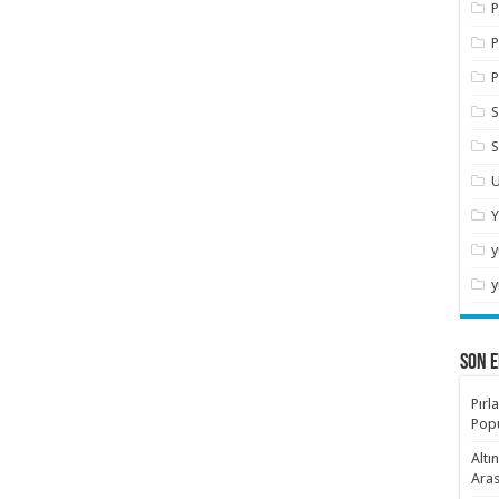
P
P
P
S
S
U
Y
y
y
SON E
Pırl
Popü
Altı
Aras