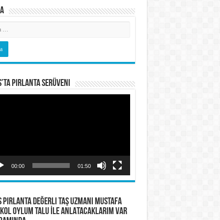
a
s’ta Pırlanta Serüveni
o
tıcı
00:00
01:50
S PIRLANTA Değerli Taş Uzmanı Mustafa
KOL OYLUM TALU İLE ANLATACAKLARIM VAR