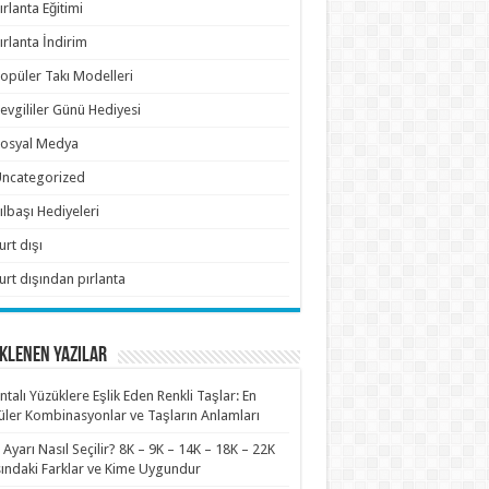
ırlanta Eğitimi
ırlanta İndirim
opüler Takı Modelleri
evgililer Günü Hediyesi
osyal Medya
ncategorized
ılbaşı Hediyeleri
urt dışı
urt dışından pırlanta
KLENEN YAZILAR
antalı Yüzüklere Eşlik Eden Renkli Taşlar: En
ler Kombinasyonlar ve Taşların Anlamları
n Ayarı Nasıl Seçilir? 8K – 9K – 14K – 18K – 22K
ındaki Farklar ve Kime Uygundur