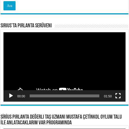
Sirius’ta Pırlanta Serüveni
Video
oynatıcı
00:00
01:50
SİRİUS PIRLANTA Değerli Taş Uzmanı Mustafa ÇETİNKOL OYLUM TALU
İLE ANLATACAKLARIM VAR PROGRAMINDA