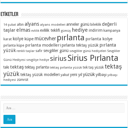
ETİKETLER
alyans
değerli
anneler günü
altın
bileklik
alyans modelleri
14 şubat
elmas
hediye
taşlar
indirim
evlilik teklifi
kampanya
evlilik
gümüş
pırlanta
mücevher
kolye
küpe
pırlanta kolye
karat
pırlanta
pırlanta modelleri
pırlanta tektaş yüzük
pırlanta küpe
yüzük
sevgililer günü
renkli taşlar
safir
sevgililer günü hediyeleri
Sevgililer
Sirius Pırlanta
sirius
Günü Hediyesi
sevgiliye hediye
tektaş
tektaş
takı
tektaş pırlanta
tek taş yüzük
tektaş pırlanta yüzük
yüzük
yüzük
tektaş yüzük modelleri
yeni yıl
yılbaşı
yakut
yılbaşı
zümrüt
hediyesi