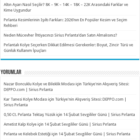
Altın Ayarı Nasıl Seçilir? 8K – 9K – 14K – 18K – 22K Arasındaki Farklar ve
Kime Uygundur
Pırlanta Kesimlerinin Işıltı Farkları: 2026’nın En Popüler Kesim ve Seçim
Rehberi
Neden Mücevher İhtiyacınızı Sirius Pırlanta’dan Satın Almalısınız?
Pırlantalı Kolye Seçerken Dikkat Edilmesi Gerekenler: Boyut, Zincir Türü ve
Günlük Kullanım İpuçları
YORUMLAR
Nazar Boncuklu Kolye ve Bileklik Modası
için
Türkiye'nin Alışveriş Sitesi:
DEPPO.com | Sirius Pırlanta
Kar Tanesi Kolye Modası
için
Türkiye'nin Alışveriş Sitesi: DEPPO.com |
Sirius Pırlanta
0,50 Ct. Pırlanta Tektaş Yüzük
için
14 Şubat Sevgililer Günü | Sirius Pırlanta
Ametist Kalp Kolye
için
14 Şubat Sevgililer Günü | Sirius Pırlanta
Pırlanta ve Kelebek Estetiği
için
14 Şubat Sevgililer Günü | Sirius Pırlanta