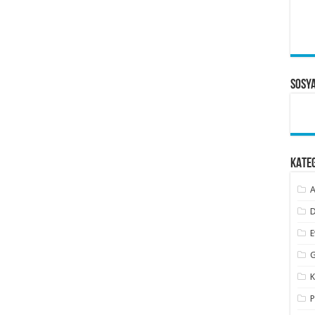
Sosy
KATE
A
D
E
G
K
P