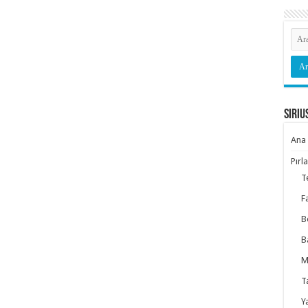
Siriu
Ana 
Pırl
T
F
B
B
M
T
Y