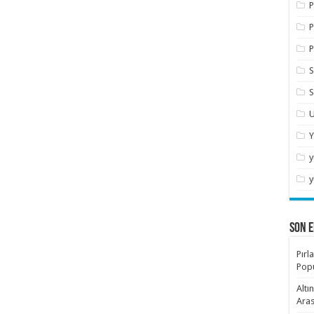
P
P
P
S
S
U
Y
y
y
SON E
Pırl
Popü
Altı
Aras