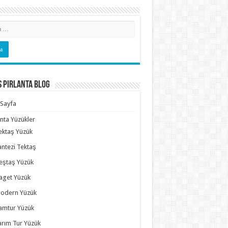
s Pırlanta Blog
Sayfa
anta Yüzükler
ektaş Yüzük
antezi Tektaş
eştaş Yüzük
aget Yüzük
odern Yüzük
amtur Yüzük
arım Tur Yüzük