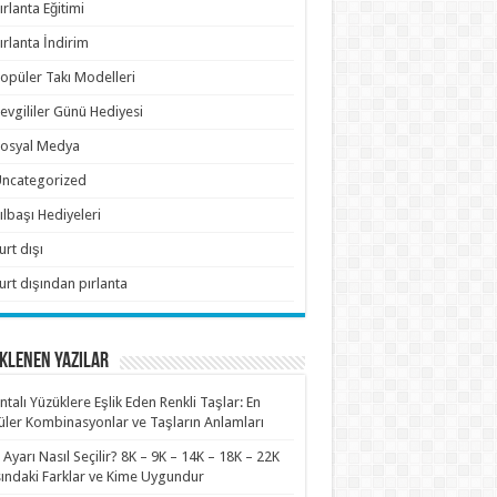
ırlanta Eğitimi
ırlanta İndirim
opüler Takı Modelleri
evgililer Günü Hediyesi
osyal Medya
ncategorized
ılbaşı Hediyeleri
urt dışı
urt dışından pırlanta
KLENEN YAZILAR
antalı Yüzüklere Eşlik Eden Renkli Taşlar: En
ler Kombinasyonlar ve Taşların Anlamları
n Ayarı Nasıl Seçilir? 8K – 9K – 14K – 18K – 22K
ındaki Farklar ve Kime Uygundur