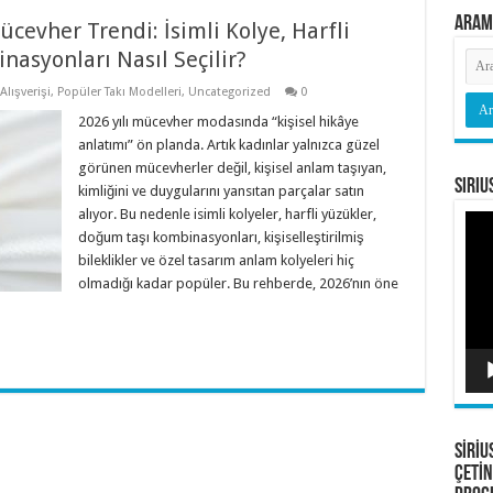
Aram
ücevher Trendi: İsimli Kolye, Harfli
asyonları Nasıl Seçilir?
Alışverişi
,
Popüler Takı Modelleri
,
Uncategorized
0
2026 yılı mücevher modasında “kişisel hikâye
anlatımı” ön planda. Artık kadınlar yalnızca güzel
görünen mücevherler değil, kişisel anlam taşıyan,
Siriu
kimliğini ve duygularını yansıtan parçalar satın
alıyor. Bu nedenle isimli kolyeler, harfli yüzükler,
Vide
oyna
doğum taşı kombinasyonları, kişiselleştirilmiş
bileklikler ve özel tasarım anlam kolyeleri hiç
olmadığı kadar popüler. Bu rehberde, 2026’nın öne
SİRİU
ÇETİN