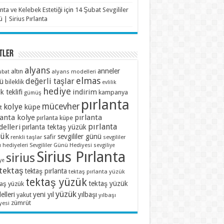
anta ve Kelebek Estetiği
için
14 Şubat Sevgililer
 | Sirius Pırlanta
TLER
alyans
anneler
altın
alyans modelleri
ubat
elmas
değerli taşlar
ü
bileklik
evlilik
hediye
indirim
ik teklifi
kampanya
gümüş
pırlanta
mücevher
kolye
küpe
t
lanta kolye
pırlanta
pırlanta küpe
pırlanta
elleri
pırlanta tektaş yüzük
zük
sevgililer günü
renkli taşlar
safir
sevgililer
 hediyeleri
Sevgililer Günü Hediyesi
sevgiliye
Sirius Pırlanta
sirius
ye
tektaş
tektaş pırlanta
tektaş pırlanta yüzük
tektaş yüzük
tektaş yüzük
taş yüzük
yüzük
lleri
yeni yıl
yılbaşı
yakut
yılbaşı
zümrüt
yesi