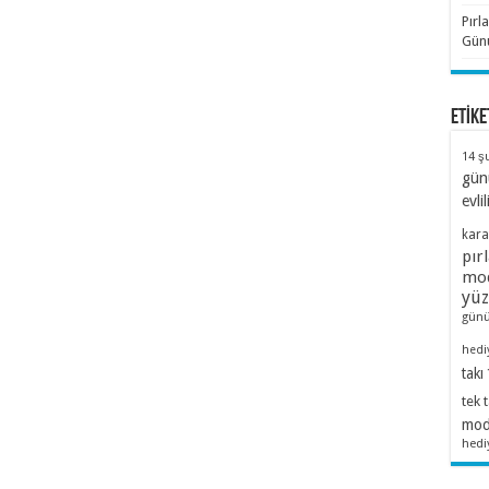
Pırl
Günü
ETİKE
14 ş
gün
evlil
kara
pır
mod
yü
günü
hedi
takı
tek 
mode
hedi