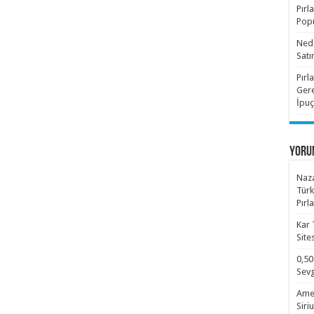
Pırl
Popü
Nede
Satı
Pırl
Gere
İpuç
YORU
Naza
Türk
Pırl
Kar 
Site
0,50
Sevg
Amet
Siri