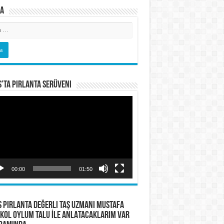
a
s’ta Pırlanta Serüveni
o
tıcı
00:00
01:50
S PIRLANTA Değerli Taş Uzmanı Mustafa
KOL OYLUM TALU İLE ANLATACAKLARIM VAR