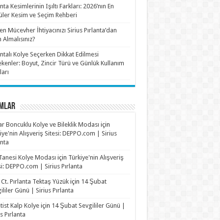
anta Kesimlerinin Işıltı Farkları: 2026’nın En
ler Kesim ve Seçim Rehberi
n Mücevher İhtiyacınızı Sirius Pırlanta’dan
n Almalısınız?
antalı Kolye Seçerken Dikkat Edilmesi
kenler: Boyut, Zincir Türü ve Günlük Kullanım
ları
MLAR
r Boncuklu Kolye ve Bileklik Modası
için
iye'nin Alışveriş Sitesi: DEPPO.com | Sirius
anta
Tanesi Kolye Modası
için
Türkiye'nin Alışveriş
si: DEPPO.com | Sirius Pırlanta
 Ct. Pırlanta Tektaş Yüzük
için
14 Şubat
ililer Günü | Sirius Pırlanta
ist Kalp Kolye
için
14 Şubat Sevgililer Günü |
us Pırlanta