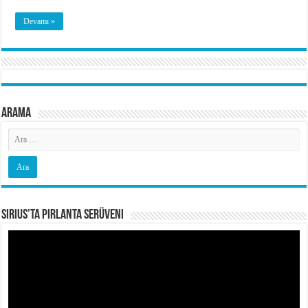
Devamı »
Arama
Sirius’ta Pırlanta Serüveni
Video
oynatıcı