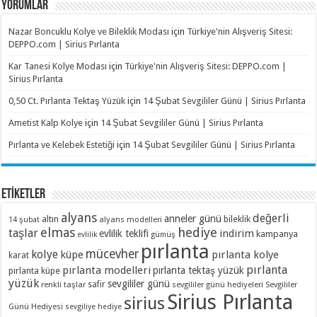
YORUMLAR
Nazar Boncuklu Kolye ve Bileklik Modası
için
Türkiye'nin Alışveriş Sitesi:
DEPPO.com | Sirius Pırlanta
Kar Tanesi Kolye Modası
için
Türkiye'nin Alışveriş Sitesi: DEPPO.com |
Sirius Pırlanta
0,50 Ct. Pırlanta Tektaş Yüzük
için
14 Şubat Sevgililer Günü | Sirius Pırlanta
Ametist Kalp Kolye
için
14 Şubat Sevgililer Günü | Sirius Pırlanta
Pırlanta ve Kelebek Estetiği
için
14 Şubat Sevgililer Günü | Sirius Pırlanta
ETİKETLER
alyans
değerli
anneler günü
altın
bileklik
alyans modelleri
14 şubat
elmas
hediye
taşlar
indirim
evlilik teklifi
kampanya
evlilik
gümüş
pırlanta
mücevher
kolye
küpe
pırlanta kolye
karat
pırlanta
pırlanta modelleri
pırlanta tektaş yüzük
pırlanta küpe
yüzük
sevgililer günü
renkli taşlar
safir
sevgililer günü hediyeleri
Sevgililer
Sirius Pırlanta
sirius
Günü Hediyesi
sevgiliye hediye