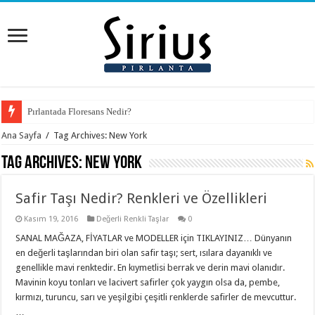
Pırlantada Floresans Nedir?
Ana Sayfa
/
Tag Archives: New York
Tag Archives:
New York
Safir Taşı Nedir? Renkleri ve Özellikleri
Kasım 19, 2016
Değerli Renkli Taşlar
0
SANAL MAĞAZA, FİYATLAR ve MODELLER için TIKLAYINIZ… Dünyanın
en değerli taşlarından biri olan safir taşı; sert, ısılara dayanıklı ve
genellikle mavi renktedir. En kıymetlisi berrak ve derin mavi olanıdır.
Mavinin koyu tonları ve lacivert safirler çok yaygın olsa da, pembe,
kırmızı, turuncu, sarı ve yeşilgibi çeşitli renklerde safirler de mevcuttur.
…