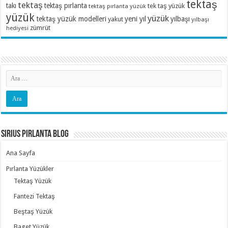
tektaş
tektaş
takı
tektaş pırlanta
tek taş yüzük
tektaş pırlanta yüzük
yüzük
yüzük
tektaş yüzük modelleri
yeni yıl
yılbaşı
yakut
yılbaşı
zümrüt
hediyesi
Sirius Pırlanta Blog
Ana Sayfa
Pırlanta Yüzükler
Tektaş Yüzük
Fantezi Tektaş
Beştaş Yüzük
Baget Yüzük