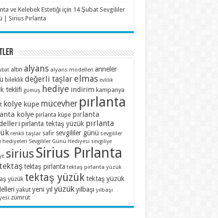
anta ve Kelebek Estetiği
için
14 Şubat Sevgililer
 | Sirius Pırlanta
TLER
alyans
anneler
altın
alyans modelleri
ubat
elmas
değerli taşlar
ü
bileklik
evlilik
hediye
indirim
ik teklifi
kampanya
gümüş
pırlanta
mücevher
kolye
küpe
t
lanta kolye
pırlanta
pırlanta küpe
pırlanta
elleri
pırlanta tektaş yüzük
zük
sevgililer günü
renkli taşlar
safir
sevgililer
 hediyeleri
Sevgililer Günü Hediyesi
sevgiliye
Sirius Pırlanta
sirius
ye
tektaş
tektaş pırlanta
tektaş pırlanta yüzük
tektaş yüzük
tektaş yüzük
taş yüzük
yüzük
lleri
yeni yıl
yılbaşı
yakut
yılbaşı
zümrüt
yesi