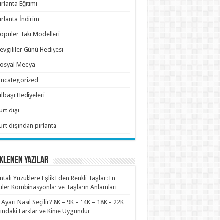
ırlanta Eğitimi
ırlanta İndirim
opüler Takı Modelleri
evgililer Günü Hediyesi
osyal Medya
ncategorized
ılbaşı Hediyeleri
urt dışı
urt dışından pırlanta
KLENEN YAZILAR
antalı Yüzüklere Eşlik Eden Renkli Taşlar: En
ler Kombinasyonlar ve Taşların Anlamları
n Ayarı Nasıl Seçilir? 8K – 9K – 14K – 18K – 22K
ındaki Farklar ve Kime Uygundur