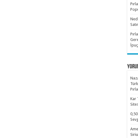
Pırl
Popü
Nede
Satı
Pırl
Gere
İpuç
YORU
Naza
Türk
Pırl
Kar 
Site
0,50
Sevg
Amet
Siri