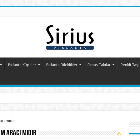
Pırlanta Küpeler
Pırlanta Bileklikler
Elmas Takılar
Renkli Taşl
acı mıdır
ım aracı mıdır