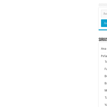
Siriu
Ana 
Pırl
T
F
B
B
M
T
Y