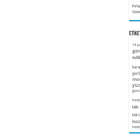
Pırl
Günü
ETİKE
14 ş
gün
evlil
kara
pır
mod
yü
günü
hedi
takı
tek 
mode
hedi