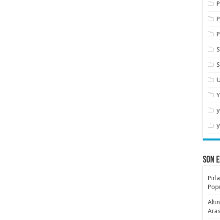
P
P
P
S
S
U
Y
y
y
SON E
Pırl
Popü
Altı
Aras