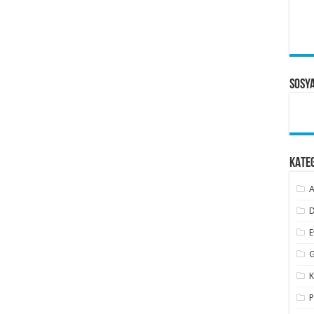
Sosy
KATE
A
D
E
G
K
P