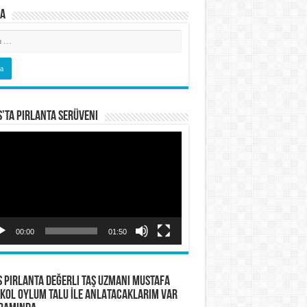
a
s’ta Pırlanta Serüveni
o
tıcı
00:00
01:50
S PIRLANTA Değerli Taş Uzmanı Mustafa
KOL OYLUM TALU İLE ANLATACAKLARIM VAR