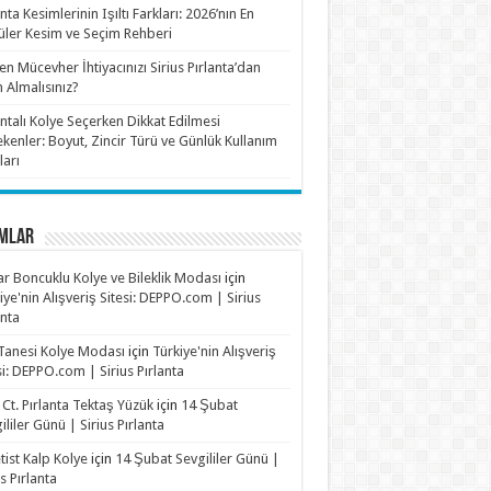
anta Kesimlerinin Işıltı Farkları: 2026’nın En
ler Kesim ve Seçim Rehberi
n Mücevher İhtiyacınızı Sirius Pırlanta’dan
n Almalısınız?
antalı Kolye Seçerken Dikkat Edilmesi
kenler: Boyut, Zincir Türü ve Günlük Kullanım
ları
MLAR
r Boncuklu Kolye ve Bileklik Modası
için
iye'nin Alışveriş Sitesi: DEPPO.com | Sirius
anta
Tanesi Kolye Modası
için
Türkiye'nin Alışveriş
si: DEPPO.com | Sirius Pırlanta
 Ct. Pırlanta Tektaş Yüzük
için
14 Şubat
ililer Günü | Sirius Pırlanta
ist Kalp Kolye
için
14 Şubat Sevgililer Günü |
us Pırlanta