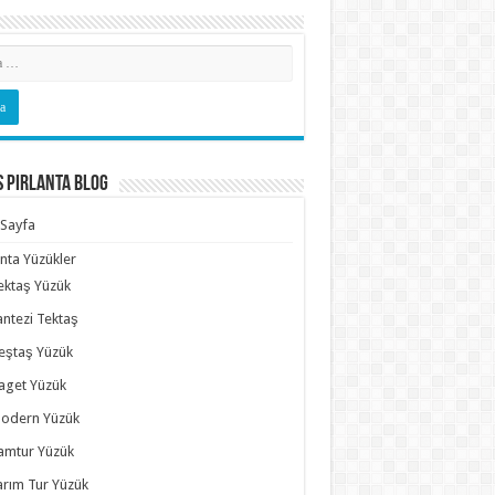
s Pırlanta Blog
Sayfa
anta Yüzükler
ektaş Yüzük
antezi Tektaş
eştaş Yüzük
aget Yüzük
odern Yüzük
amtur Yüzük
arım Tur Yüzük