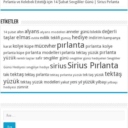
Pırlanta ve Kelebek Estetiği
için
14 Şubat Sevgililer Günü | Sirius Pırlanta
ETİKETLER
alyans
değerli
anneler günü
altın
bileklik
alyans modelleri
14 şubat
elmas
hediye
taşlar
indirim
evlilik teklifi
kampanya
evlilik
gümüş
pırlanta
mücevher
kolye
küpe
pırlanta kolye
karat
pırlanta
pırlanta modelleri
pırlanta tektaş yüzük
pırlanta küpe
yüzük
sevgililer günü
renkli taşlar
safir
sevgililer günü hediyeleri
Sevgililer
Sirius Pırlanta
sirius
Günü Hediyesi
sevgiliye hediye
tektaş
tektaş
takı
tektaş pırlanta
tek taş yüzük
tektaş pırlanta yüzük
yüzük
yüzük
tektaş yüzük modelleri
yeni yıl
yılbaşı
yakut
yılbaşı
zümrüt
hediyesi