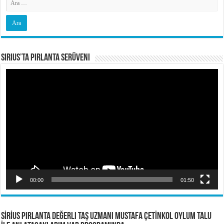
Sirius’ta Pırlanta Serüveni
Video
oynatıcı
00:00
01:50
SİRİUS PIRLANTA Değerli Taş Uzmanı Mustafa ÇETİNKOL OYLUM TALU