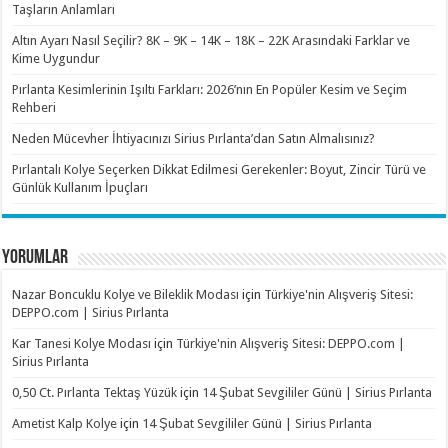
Taşların Anlamları
Altın Ayarı Nasıl Seçilir? 8K – 9K – 14K – 18K – 22K Arasındaki Farklar ve
Kime Uygundur
Pırlanta Kesimlerinin Işıltı Farkları: 2026’nın En Popüler Kesim ve Seçim
Rehberi
Neden Mücevher İhtiyacınızı Sirius Pırlanta’dan Satın Almalısınız?
Pırlantalı Kolye Seçerken Dikkat Edilmesi Gerekenler: Boyut, Zincir Türü ve
Günlük Kullanım İpuçları
YORUMLAR
Nazar Boncuklu Kolye ve Bileklik Modası
için
Türkiye'nin Alışveriş Sitesi:
DEPPO.com | Sirius Pırlanta
Kar Tanesi Kolye Modası
için
Türkiye'nin Alışveriş Sitesi: DEPPO.com |
Sirius Pırlanta
0,50 Ct. Pırlanta Tektaş Yüzük
için
14 Şubat Sevgililer Günü | Sirius Pırlanta
Ametist Kalp Kolye
için
14 Şubat Sevgililer Günü | Sirius Pırlanta