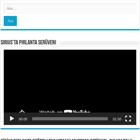
Sirius’ta Pırlanta Serüveni
Video
oynatıcı
00:00
01:50