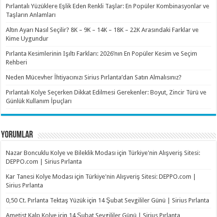
Pırlantalı Yüzüklere Eşlik Eden Renkli Taşlar: En Popüler Kombinasyonlar ve
Taşların Anlamları
Altın Ayarı Nasıl Seçilir? 8K – 9K – 14K – 18K – 22K Arasındaki Farklar ve
Kime Uygundur
Pırlanta Kesimlerinin Işıltı Farkları: 2026’nın En Popüler Kesim ve Seçim
Rehberi
Neden Mücevher İhtiyacınızı Sirius Pırlanta’dan Satın Almalısınız?
Pırlantalı Kolye Seçerken Dikkat Edilmesi Gerekenler: Boyut, Zincir Türü ve
Günlük Kullanım İpuçları
YORUMLAR
Nazar Boncuklu Kolye ve Bileklik Modası
için
Türkiye'nin Alışveriş Sitesi:
DEPPO.com | Sirius Pırlanta
Kar Tanesi Kolye Modası
için
Türkiye'nin Alışveriş Sitesi: DEPPO.com |
Sirius Pırlanta
0,50 Ct. Pırlanta Tektaş Yüzük
için
14 Şubat Sevgililer Günü | Sirius Pırlanta
Ametist Kalp Kolye
için
14 Şubat Sevgililer Günü | Sirius Pırlanta