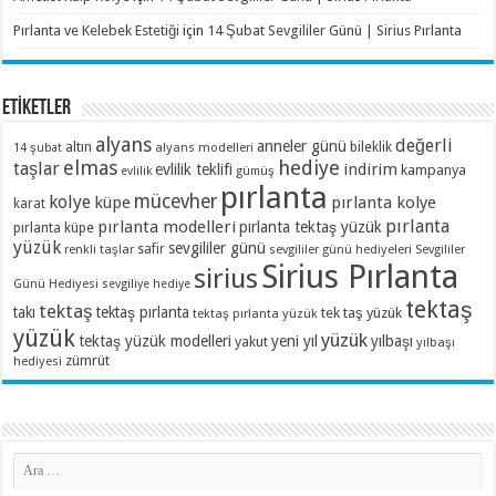
Pırlanta ve Kelebek Estetiği
için
14 Şubat Sevgililer Günü | Sirius Pırlanta
ETİKETLER
alyans
değerli
anneler günü
altın
bileklik
alyans modelleri
14 şubat
elmas
hediye
taşlar
indirim
evlilik teklifi
kampanya
evlilik
gümüş
pırlanta
mücevher
kolye
küpe
pırlanta kolye
karat
pırlanta
pırlanta modelleri
pırlanta tektaş yüzük
pırlanta küpe
yüzük
sevgililer günü
renkli taşlar
safir
sevgililer günü hediyeleri
Sevgililer
Sirius Pırlanta
sirius
Günü Hediyesi
sevgiliye hediye
tektaş
tektaş
takı
tektaş pırlanta
tek taş yüzük
tektaş pırlanta yüzük
yüzük
yüzük
tektaş yüzük modelleri
yeni yıl
yılbaşı
yakut
yılbaşı
zümrüt
hediyesi