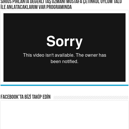
SİRİUS PIRLANTA Değerli Taş Uzmanı Mustafa ÇETİNKOL OYLUM TALU
İLE ANLATACAKLARIM VAR PROGRAMINDA
FACEBOOK’TA BİZİ TAKİP EDİN