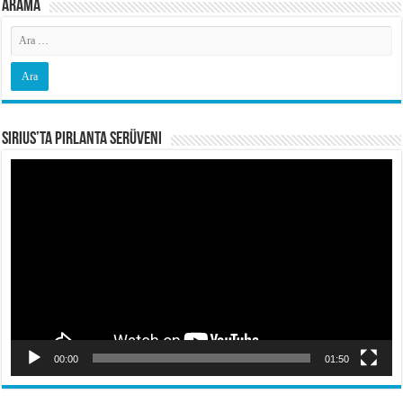
Arama
Sirius’ta Pırlanta Serüveni
Video
oynatıcı
00:00
01:50