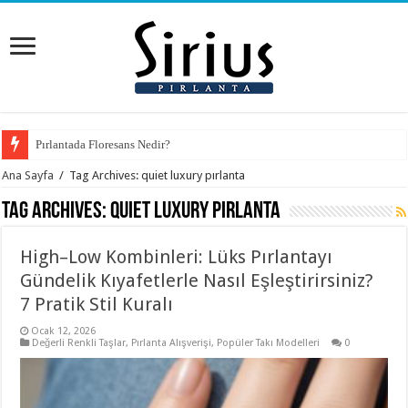
Pırlantada Floresans Nedir?
Ana Sayfa
/
Tag Archives: quiet luxury pırlanta
Tag Archives:
quiet luxury pırlanta
High–Low Kombinleri: Lüks Pırlantayı
Gündelik Kıyafetlerle Nasıl Eşleştirirsiniz?
7 Pratik Stil Kuralı
Ocak 12, 2026
Değerli Renkli Taşlar
,
Pırlanta Alışverişi
,
Popüler Takı Modelleri
0