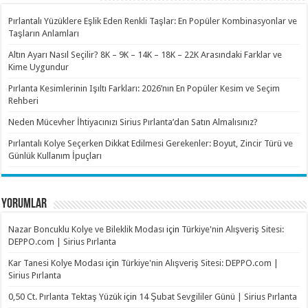
Pırlantalı Yüzüklere Eşlik Eden Renkli Taşlar: En Popüler Kombinasyonlar ve
Taşların Anlamları
Altın Ayarı Nasıl Seçilir? 8K – 9K – 14K – 18K – 22K Arasındaki Farklar ve
Kime Uygundur
Pırlanta Kesimlerinin Işıltı Farkları: 2026’nın En Popüler Kesim ve Seçim
Rehberi
Neden Mücevher İhtiyacınızı Sirius Pırlanta’dan Satın Almalısınız?
Pırlantalı Kolye Seçerken Dikkat Edilmesi Gerekenler: Boyut, Zincir Türü ve
Günlük Kullanım İpuçları
YORUMLAR
Nazar Boncuklu Kolye ve Bileklik Modası
için
Türkiye'nin Alışveriş Sitesi:
DEPPO.com | Sirius Pırlanta
Kar Tanesi Kolye Modası
için
Türkiye'nin Alışveriş Sitesi: DEPPO.com |
Sirius Pırlanta
0,50 Ct. Pırlanta Tektaş Yüzük
için
14 Şubat Sevgililer Günü | Sirius Pırlanta