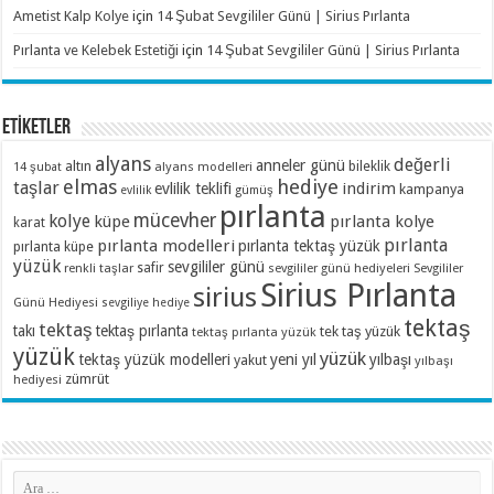
Ametist Kalp Kolye
için
14 Şubat Sevgililer Günü | Sirius Pırlanta
Pırlanta ve Kelebek Estetiği
için
14 Şubat Sevgililer Günü | Sirius Pırlanta
ETİKETLER
alyans
değerli
anneler günü
altın
bileklik
alyans modelleri
14 şubat
elmas
hediye
taşlar
indirim
evlilik teklifi
kampanya
evlilik
gümüş
pırlanta
mücevher
kolye
küpe
pırlanta kolye
karat
pırlanta
pırlanta modelleri
pırlanta tektaş yüzük
pırlanta küpe
yüzük
sevgililer günü
renkli taşlar
safir
sevgililer günü hediyeleri
Sevgililer
Sirius Pırlanta
sirius
Günü Hediyesi
sevgiliye hediye
tektaş
tektaş
takı
tektaş pırlanta
tek taş yüzük
tektaş pırlanta yüzük
yüzük
yüzük
tektaş yüzük modelleri
yeni yıl
yılbaşı
yakut
yılbaşı
zümrüt
hediyesi