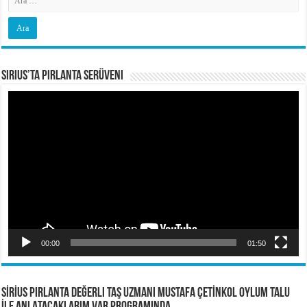
Sirius’ta Pırlanta Serüveni
Video
oynatıcı
00:00
01:50
SİRİUS PIRLANTA Değerli Taş Uzmanı Mustafa ÇETİNKOL OYLUM TALU