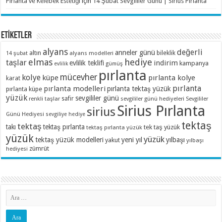
Pırlanta ve Kelebek Estetiği
için
14 Şubat Sevgililer Günü | Sirius Pırlanta
ETİKETLER
alyans
değerli
anneler günü
altın
bileklik
alyans modelleri
14 şubat
elmas
hediye
taşlar
indirim
evlilik teklifi
kampanya
evlilik
gümüş
pırlanta
mücevher
kolye
küpe
pırlanta kolye
karat
pırlanta
pırlanta modelleri
pırlanta tektaş yüzük
pırlanta küpe
yüzük
sevgililer günü
renkli taşlar
safir
sevgililer günü hediyeleri
Sevgililer
Sirius Pırlanta
sirius
Günü Hediyesi
sevgiliye hediye
tektaş
tektaş
takı
tektaş pırlanta
tek taş yüzük
tektaş pırlanta yüzük
yüzük
yüzük
tektaş yüzük modelleri
yeni yıl
yılbaşı
yakut
yılbaşı
zümrüt
hediyesi