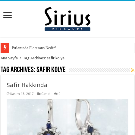
Pırlantada Floresans Nedir?
Ana Sayfa
/
Tag Archives: safir kolye
Tag Archives:
safir kolye
Safir Hakkında
Kasım 13, 2017
Genel
0