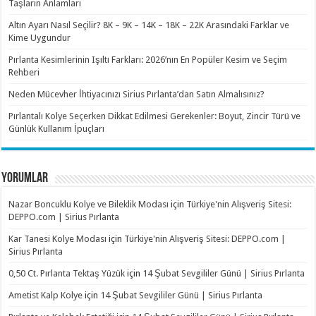
Taşların Anlamları
Altın Ayarı Nasıl Seçilir? 8K – 9K – 14K – 18K – 22K Arasındaki Farklar ve
Kime Uygundur
Pırlanta Kesimlerinin Işıltı Farkları: 2026’nın En Popüler Kesim ve Seçim
Rehberi
Neden Mücevher İhtiyacınızı Sirius Pırlanta’dan Satın Almalısınız?
Pırlantalı Kolye Seçerken Dikkat Edilmesi Gerekenler: Boyut, Zincir Türü ve
Günlük Kullanım İpuçları
YORUMLAR
Nazar Boncuklu Kolye ve Bileklik Modası
için
Türkiye'nin Alışveriş Sitesi:
DEPPO.com | Sirius Pırlanta
Kar Tanesi Kolye Modası
için
Türkiye'nin Alışveriş Sitesi: DEPPO.com |
Sirius Pırlanta
0,50 Ct. Pırlanta Tektaş Yüzük
için
14 Şubat Sevgililer Günü | Sirius Pırlanta
Ametist Kalp Kolye
için
14 Şubat Sevgililer Günü | Sirius Pırlanta