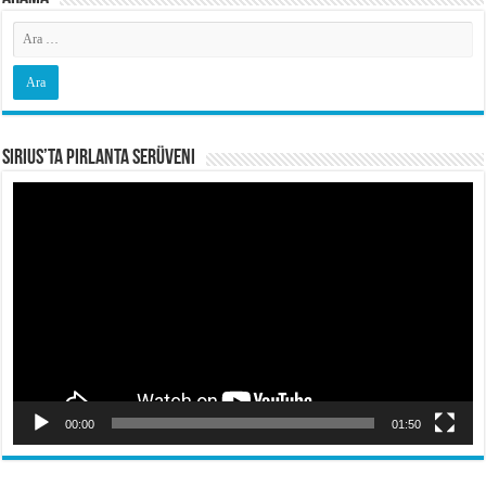
Sirius’ta Pırlanta Serüveni
Video
oynatıcı
00:00
01:50