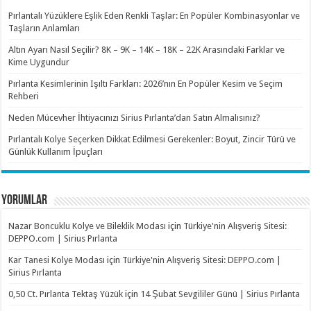
Pırlantalı Yüzüklere Eşlik Eden Renkli Taşlar: En Popüler Kombinasyonlar ve
Taşların Anlamları
Altın Ayarı Nasıl Seçilir? 8K – 9K – 14K – 18K – 22K Arasındaki Farklar ve
Kime Uygundur
Pırlanta Kesimlerinin Işıltı Farkları: 2026’nın En Popüler Kesim ve Seçim
Rehberi
Neden Mücevher İhtiyacınızı Sirius Pırlanta’dan Satın Almalısınız?
Pırlantalı Kolye Seçerken Dikkat Edilmesi Gerekenler: Boyut, Zincir Türü ve
Günlük Kullanım İpuçları
YORUMLAR
Nazar Boncuklu Kolye ve Bileklik Modası
için
Türkiye'nin Alışveriş Sitesi:
DEPPO.com | Sirius Pırlanta
Kar Tanesi Kolye Modası
için
Türkiye'nin Alışveriş Sitesi: DEPPO.com |
Sirius Pırlanta
0,50 Ct. Pırlanta Tektaş Yüzük
için
14 Şubat Sevgililer Günü | Sirius Pırlanta