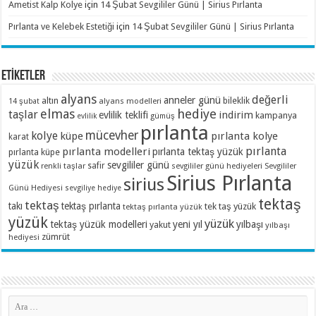
Ametist Kalp Kolye
için
14 Şubat Sevgililer Günü | Sirius Pırlanta
Pırlanta ve Kelebek Estetiği
için
14 Şubat Sevgililer Günü | Sirius Pırlanta
ETİKETLER
alyans
değerli
anneler günü
altın
bileklik
alyans modelleri
14 şubat
elmas
hediye
taşlar
indirim
evlilik teklifi
kampanya
evlilik
gümüş
pırlanta
mücevher
kolye
küpe
pırlanta kolye
karat
pırlanta
pırlanta modelleri
pırlanta tektaş yüzük
pırlanta küpe
yüzük
sevgililer günü
renkli taşlar
safir
sevgililer günü hediyeleri
Sevgililer
Sirius Pırlanta
sirius
Günü Hediyesi
sevgiliye hediye
tektaş
tektaş
takı
tektaş pırlanta
tek taş yüzük
tektaş pırlanta yüzük
yüzük
yüzük
tektaş yüzük modelleri
yeni yıl
yılbaşı
yakut
yılbaşı
zümrüt
hediyesi