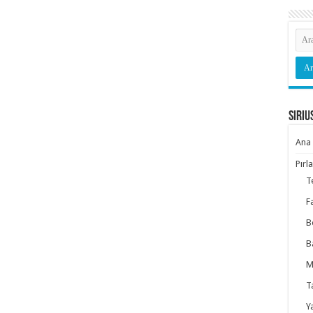
Siriu
Ana 
Pırl
T
F
B
B
M
T
Y