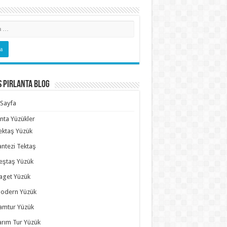
s Pırlanta Blog
Sayfa
anta Yüzükler
ektaş Yüzük
antezi Tektaş
eştaş Yüzük
aget Yüzük
odern Yüzük
amtur Yüzük
arım Tur Yüzük