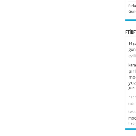
Pırl
Günü
ETİKE
14 ş
gün
evlil
kara
pır
mod
yü
günü
hedi
takı
tek 
mode
hedi