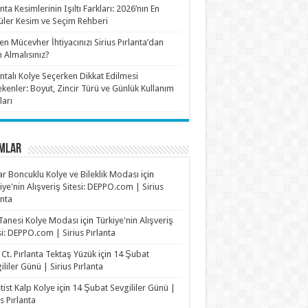
anta Kesimlerinin Işıltı Farkları: 2026’nın En
ler Kesim ve Seçim Rehberi
n Mücevher İhtiyacınızı Sirius Pırlanta’dan
n Almalısınız?
antalı Kolye Seçerken Dikkat Edilmesi
kenler: Boyut, Zincir Türü ve Günlük Kullanım
ları
MLAR
r Boncuklu Kolye ve Bileklik Modası
için
iye'nin Alışveriş Sitesi: DEPPO.com | Sirius
anta
Tanesi Kolye Modası
için
Türkiye'nin Alışveriş
si: DEPPO.com | Sirius Pırlanta
 Ct. Pırlanta Tektaş Yüzük
için
14 Şubat
ililer Günü | Sirius Pırlanta
ist Kalp Kolye
için
14 Şubat Sevgililer Günü |
us Pırlanta