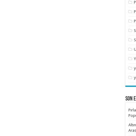
P
P
P
S
S
U
Y
y
y
SON E
Pırl
Popü
Altı
Aras