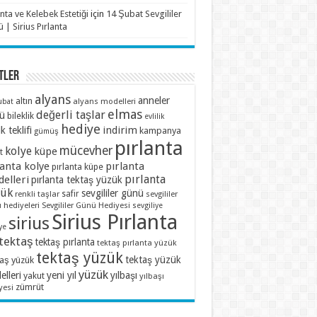
anta ve Kelebek Estetiği
için
14 Şubat Sevgililer
 | Sirius Pırlanta
TLER
alyans
anneler
altın
alyans modelleri
ubat
elmas
değerli taşlar
ü
bileklik
evlilik
hediye
indirim
ik teklifi
kampanya
gümüş
pırlanta
mücevher
kolye
küpe
t
lanta kolye
pırlanta
pırlanta küpe
pırlanta
elleri
pırlanta tektaş yüzük
zük
sevgililer günü
renkli taşlar
safir
sevgililer
 hediyeleri
Sevgililer Günü Hediyesi
sevgiliye
Sirius Pırlanta
sirius
ye
tektaş
tektaş pırlanta
tektaş pırlanta yüzük
tektaş yüzük
tektaş yüzük
taş yüzük
yüzük
lleri
yeni yıl
yılbaşı
yakut
yılbaşı
zümrüt
yesi