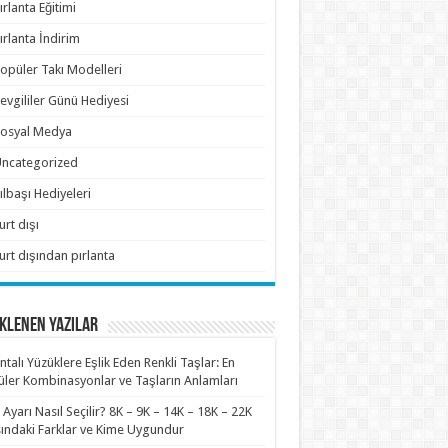
ırlanta Eğitimi
ırlanta İndirim
opüler Takı Modelleri
evgililer Günü Hediyesi
osyal Medya
ncategorized
ılbaşı Hediyeleri
urt dışı
urt dışından pırlanta
KLENEN YAZILAR
antalı Yüzüklere Eşlik Eden Renkli Taşlar: En
ler Kombinasyonlar ve Taşların Anlamları
n Ayarı Nasıl Seçilir? 8K – 9K – 14K – 18K – 22K
ındaki Farklar ve Kime Uygundur