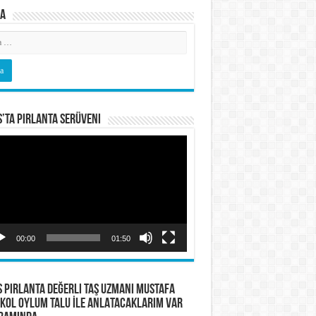
a
s’ta Pırlanta Serüveni
o
tıcı
00:00
01:50
S PIRLANTA Değerli Taş Uzmanı Mustafa
KOL OYLUM TALU İLE ANLATACAKLARIM VAR