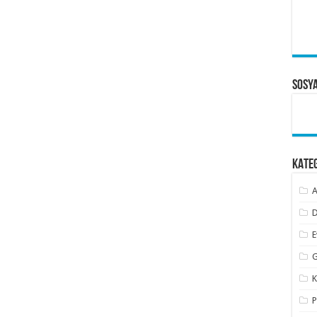
Sosy
KATE
A
D
E
G
K
P