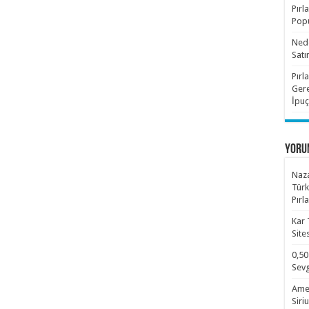
Pırl
Popü
Nede
Satı
Pırl
Gere
İpuç
YORU
Naza
Türk
Pırl
Kar 
Site
0,50
Sevg
Amet
Siri