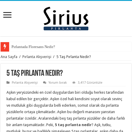
Pırlantada Floresans Nedir?
Ana Sayfa
/
Pırlanta Alışverişi
/
5 Taş Pırlanta Nedir?
5 Taş Pırlanta Nedir?
Pırlanta Alışverişi
Yorum bırak
3,417 Görüntüle
Aşkın yeryüzündeki en özel duygulardan biri olduğu herkes tarafından
kabul edilen bir gerçektir. Aşkın özel hali kendisini soyut olarak sevinç
ve mutluluk gibi duygularda belli ederken, somut olarak da pırlanta
yüzüklerle ortaya çıkmaktadır. Aşkın bu değerli manasını yansıtan
pırlantalar özeldir. Aralarındaki beş taş pırlanta yüzükler de daha farklı
bir anlam taşımaktadır. Peki,
5 taş pırlanta nedir
? Aşk, tutku,
mutluluk, huzur ve bağlılığı simgeleyen 5 taş pırlantalar, aşkın daha da