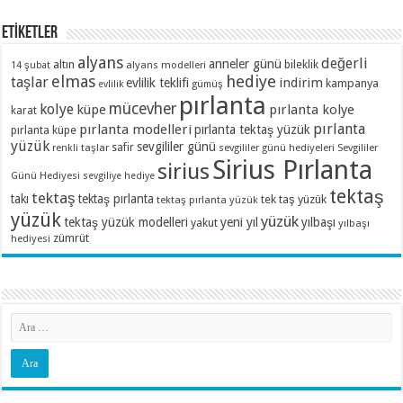
ETİKETLER
alyans
değerli
anneler günü
altın
bileklik
alyans modelleri
14 şubat
elmas
hediye
taşlar
indirim
evlilik teklifi
kampanya
evlilik
gümüş
pırlanta
mücevher
kolye
küpe
pırlanta kolye
karat
pırlanta
pırlanta modelleri
pırlanta tektaş yüzük
pırlanta küpe
yüzük
sevgililer günü
renkli taşlar
safir
sevgililer günü hediyeleri
Sevgililer
Sirius Pırlanta
sirius
Günü Hediyesi
sevgiliye hediye
tektaş
tektaş
takı
tektaş pırlanta
tek taş yüzük
tektaş pırlanta yüzük
yüzük
yüzük
tektaş yüzük modelleri
yeni yıl
yılbaşı
yakut
yılbaşı
zümrüt
hediyesi