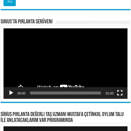
Sirius’ta Pırlanta Serüveni
Video
oynatıcı
00:00
01:50
SİRİUS PIRLANTA Değerli Taş Uzmanı Mustafa ÇETİNKOL OYLUM TALU
İLE ANLATACAKLARIM VAR PROGRAMINDA