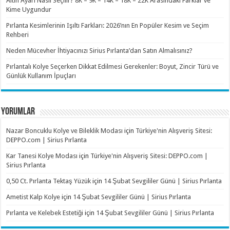
Altın Ayarı Nasıl Seçilir? 8K – 9K – 14K – 18K – 22K Arasındaki Farklar ve
Kime Uygundur
Pırlanta Kesimlerinin Işıltı Farkları: 2026’nın En Popüler Kesim ve Seçim
Rehberi
Neden Mücevher İhtiyacınızı Sirius Pırlanta’dan Satın Almalısınız?
Pırlantalı Kolye Seçerken Dikkat Edilmesi Gerekenler: Boyut, Zincir Türü ve
Günlük Kullanım İpuçları
YORUMLAR
Nazar Boncuklu Kolye ve Bileklik Modası
için
Türkiye'nin Alışveriş Sitesi:
DEPPO.com | Sirius Pırlanta
Kar Tanesi Kolye Modası
için
Türkiye'nin Alışveriş Sitesi: DEPPO.com |
Sirius Pırlanta
0,50 Ct. Pırlanta Tektaş Yüzük
için
14 Şubat Sevgililer Günü | Sirius Pırlanta
Ametist Kalp Kolye
için
14 Şubat Sevgililer Günü | Sirius Pırlanta
Pırlanta ve Kelebek Estetiği
için
14 Şubat Sevgililer Günü | Sirius Pırlanta