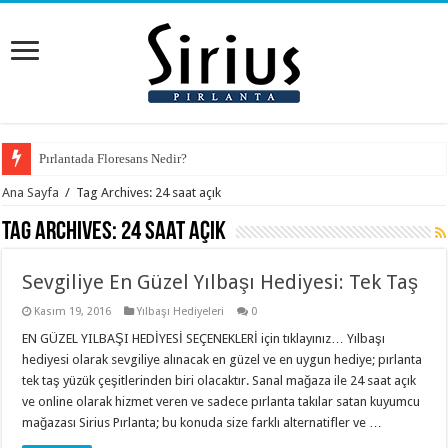
Pırlantada Floresans Nedir?
Ana Sayfa
/
Tag Archives: 24 saat açık
Tag Archives:
24 saat açık
Sevgiliye En Güzel Yılbaşı Hediyesi: Tek Taş
Kasım 19, 2016
Yılbaşı Hediyeleri
0
EN GÜZEL YILBAŞI HEDİYESİ SEÇENEKLERİ için tıklayınız… Yılbaşı
hediyesi olarak sevgiliye alınacak en güzel ve en uygun hediye; pırlanta
tek taş yüzük çeşitlerinden biri olacaktır. Sanal mağaza ile 24 saat açık
ve online olarak hizmet veren ve sadece pırlanta takılar satan kuyumcu
mağazası Sirius Pırlanta; bu konuda size farklı alternatifler ve …