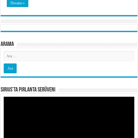
Devamı »
Arama
Sirius’ta Pırlanta Serüveni
Video
oynatıcı