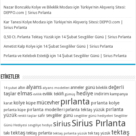
Nazar Boncuklu Kolye ve Bileklik Modası
için
Türkiye'nin Alışveriş Sitesi:
DEPPO.com | Sirius Pırlanta
Kar Tanesi Kolye Modası
için
Türkiye'nin Alışveriş Sitesi: DEPPO.com |
Sirius Pırlanta
0,50 Ct. Pırlanta Tektaş Yüzük
için
14 Şubat Sevgililer Günü | Sirius Pırlanta
Ametist Kalp Kolye
için
14 Şubat Sevgililer Günü | Sirius Pırlanta
Pırlanta ve Kelebek Estetiği
için
14 Şubat Sevgililer Günü | Sirius Pırlanta
ETİKETLER
alyans
değerli
anneler günü
altın
bileklik
alyans modelleri
14 şubat
elmas
hediye
taşlar
indirim
evlilik teklifi
kampanya
evlilik
gümüş
pırlanta
mücevher
kolye
küpe
pırlanta kolye
karat
pırlanta
pırlanta modelleri
pırlanta tektaş yüzük
pırlanta küpe
yüzük
sevgililer günü
renkli taşlar
safir
sevgililer günü hediyeleri
Sevgililer
Sirius Pırlanta
sirius
Günü Hediyesi
sevgiliye hediye
tektaş
tektaş
takı
tektaş pırlanta
tek taş yüzük
tektaş pırlanta yüzük