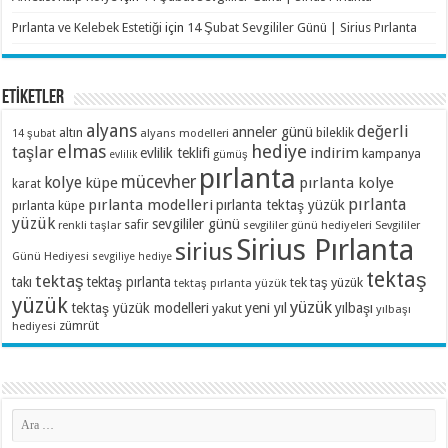
Pırlanta ve Kelebek Estetiği
için
14 Şubat Sevgililer Günü | Sirius Pırlanta
ETİKETLER
alyans
değerli
anneler günü
altın
bileklik
alyans modelleri
14 şubat
elmas
hediye
taşlar
indirim
evlilik teklifi
kampanya
evlilik
gümüş
pırlanta
mücevher
kolye
küpe
pırlanta kolye
karat
pırlanta
pırlanta modelleri
pırlanta tektaş yüzük
pırlanta küpe
yüzük
sevgililer günü
renkli taşlar
safir
sevgililer günü hediyeleri
Sevgililer
Sirius Pırlanta
sirius
Günü Hediyesi
sevgiliye hediye
tektaş
tektaş
takı
tektaş pırlanta
tek taş yüzük
tektaş pırlanta yüzük
yüzük
yüzük
tektaş yüzük modelleri
yeni yıl
yılbaşı
yakut
yılbaşı
zümrüt
hediyesi