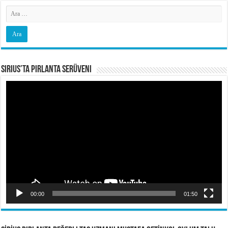
Sirius’ta Pırlanta Serüveni
Video
oynatıcı
00:00
01:50