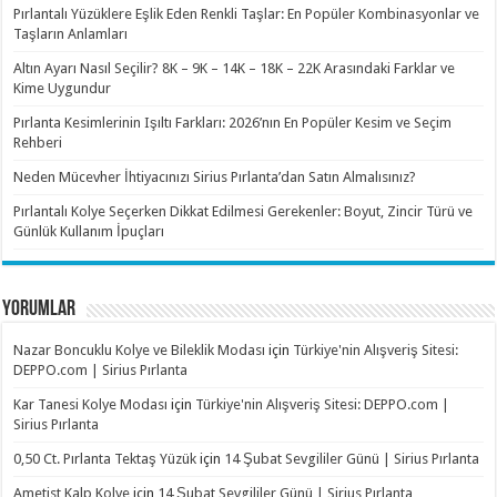
Pırlantalı Yüzüklere Eşlik Eden Renkli Taşlar: En Popüler Kombinasyonlar ve
Taşların Anlamları
Altın Ayarı Nasıl Seçilir? 8K – 9K – 14K – 18K – 22K Arasındaki Farklar ve
Kime Uygundur
Pırlanta Kesimlerinin Işıltı Farkları: 2026’nın En Popüler Kesim ve Seçim
Rehberi
Neden Mücevher İhtiyacınızı Sirius Pırlanta’dan Satın Almalısınız?
Pırlantalı Kolye Seçerken Dikkat Edilmesi Gerekenler: Boyut, Zincir Türü ve
Günlük Kullanım İpuçları
YORUMLAR
Nazar Boncuklu Kolye ve Bileklik Modası
için
Türkiye'nin Alışveriş Sitesi:
DEPPO.com | Sirius Pırlanta
Kar Tanesi Kolye Modası
için
Türkiye'nin Alışveriş Sitesi: DEPPO.com |
Sirius Pırlanta
0,50 Ct. Pırlanta Tektaş Yüzük
için
14 Şubat Sevgililer Günü | Sirius Pırlanta
Ametist Kalp Kolye
için
14 Şubat Sevgililer Günü | Sirius Pırlanta