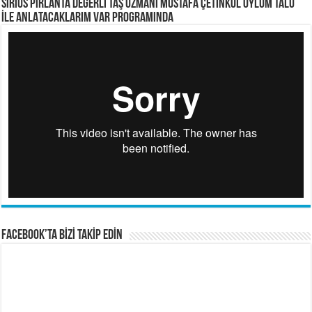
SİRİUS PIRLANTA Değerli Taş Uzmanı Mustafa ÇETİNKOL OYLUM TALU
İLE ANLATACAKLARIM VAR PROGRAMINDA
FACEBOOK’TA BİZİ TAKİP EDİN