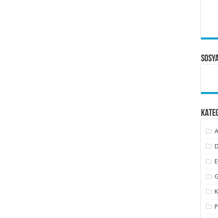
Sosy
KATE
A
D
E
G
K
P