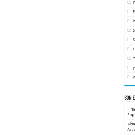
P
P
P
S
S
U
Y
y
y
SON E
Pırl
Popü
Altı
Aras