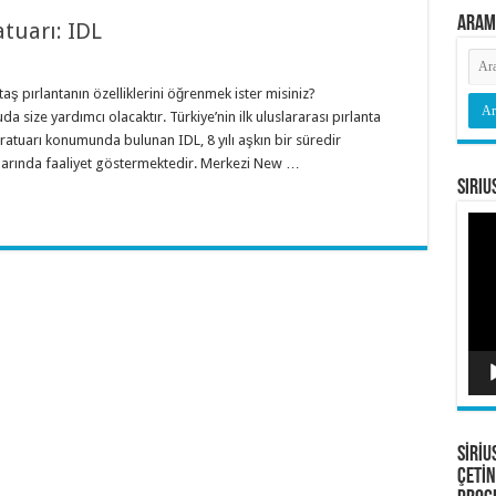
Aram
atuarı: IDL
aş pırlantanın özelliklerini öğrenmek ister misiniz?
a size yardımcı olacaktır. Türkiye’nin ilk uluslararası pırlanta
oratuarı konumunda bulunan IDL, 8 yılı aşkın bir süredir
tuarında faaliyet göstermektedir. Merkezi New …
Siriu
Vide
oyna
SİRİU
ÇETİN