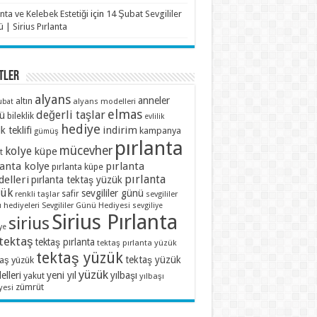
anta ve Kelebek Estetiği
için
14 Şubat Sevgililer
 | Sirius Pırlanta
TLER
alyans
anneler
altın
alyans modelleri
ubat
elmas
değerli taşlar
ü
bileklik
evlilik
hediye
indirim
ik teklifi
kampanya
gümüş
pırlanta
mücevher
kolye
küpe
t
lanta kolye
pırlanta
pırlanta küpe
pırlanta
elleri
pırlanta tektaş yüzük
zük
sevgililer günü
renkli taşlar
safir
sevgililer
 hediyeleri
Sevgililer Günü Hediyesi
sevgiliye
Sirius Pırlanta
sirius
ye
tektaş
tektaş pırlanta
tektaş pırlanta yüzük
tektaş yüzük
tektaş yüzük
taş yüzük
yüzük
lleri
yeni yıl
yılbaşı
yakut
yılbaşı
zümrüt
yesi