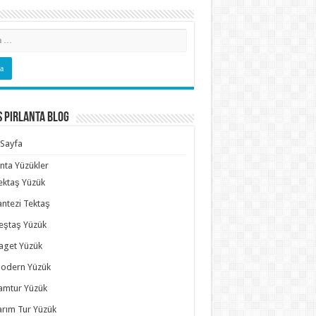
s Pırlanta Blog
Sayfa
anta Yüzükler
ektaş Yüzük
antezi Tektaş
eştaş Yüzük
aget Yüzük
odern Yüzük
amtur Yüzük
arım Tur Yüzük