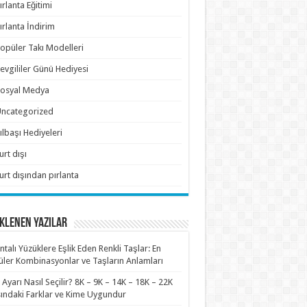
ırlanta Eğitimi
ırlanta İndirim
opüler Takı Modelleri
evgililer Günü Hediyesi
osyal Medya
ncategorized
ılbaşı Hediyeleri
urt dışı
urt dışından pırlanta
KLENEN YAZILAR
antalı Yüzüklere Eşlik Eden Renkli Taşlar: En
ler Kombinasyonlar ve Taşların Anlamları
n Ayarı Nasıl Seçilir? 8K – 9K – 14K – 18K – 22K
ındaki Farklar ve Kime Uygundur