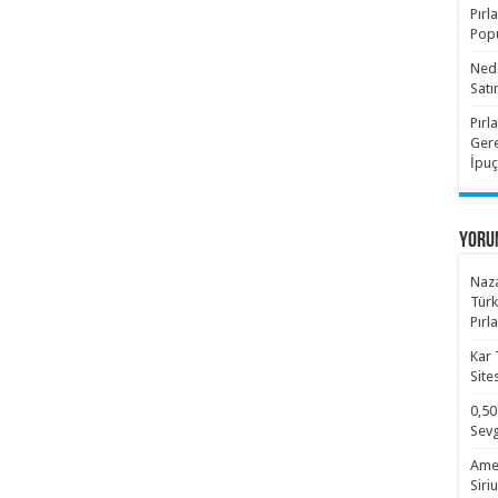
Pırl
Popü
Nede
Satı
Pırl
Gere
İpuç
YORU
Naza
Türk
Pırl
Kar 
Site
0,50
Sevg
Amet
Siri