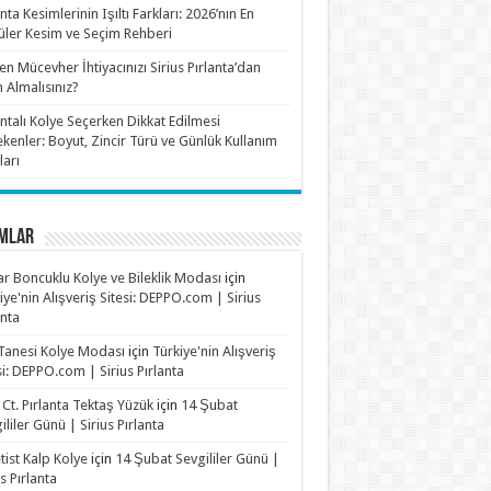
anta Kesimlerinin Işıltı Farkları: 2026’nın En
ler Kesim ve Seçim Rehberi
n Mücevher İhtiyacınızı Sirius Pırlanta’dan
n Almalısınız?
antalı Kolye Seçerken Dikkat Edilmesi
kenler: Boyut, Zincir Türü ve Günlük Kullanım
ları
MLAR
r Boncuklu Kolye ve Bileklik Modası
için
iye'nin Alışveriş Sitesi: DEPPO.com | Sirius
anta
Tanesi Kolye Modası
için
Türkiye'nin Alışveriş
si: DEPPO.com | Sirius Pırlanta
 Ct. Pırlanta Tektaş Yüzük
için
14 Şubat
ililer Günü | Sirius Pırlanta
ist Kalp Kolye
için
14 Şubat Sevgililer Günü |
us Pırlanta