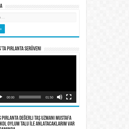
a
s’ta Pırlanta Serüveni
o
tıcı
00:00
01:50
S PIRLANTA Değerli Taş Uzmanı Mustafa
KOL OYLUM TALU İLE ANLATACAKLARIM VAR