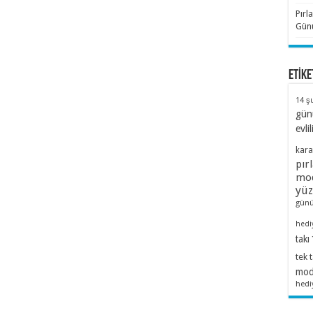
Pırl
Günü
ETİKE
14 ş
gün
evlil
kara
pır
mod
yü
günü
hedi
takı
tek 
mode
hedi