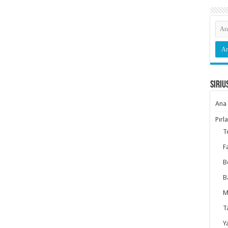
Siriu
Ana 
Pırl
T
F
B
B
M
T
Y