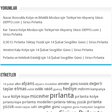
YORUMLAR
Nazar Boncuklu Kolye ve Bileklik Modası
için
Türkiye'nin Alışveriş Sitesi:
DEPPO.com | Sirius Pırlanta
Kar Tanesi Kolye Modası
için
Türkiye'nin Alışveriş Sitesi: DEPPO.com |
Sirius Pırlanta
0,50 Ct. Pırlanta Tektaş Yüzük
için
14 Şubat Sevgililer Günü | Sirius Pırlanta
Ametist Kalp Kolye
için
14 Şubat Sevgililer Günü | Sirius Pırlanta
Pırlanta ve Kelebek Estetiği
için
14 Şubat Sevgililer Günü | Sirius Pırlanta
ETİKETLER
alyans
değerli
anneler günü
altın
bileklik
alyans modelleri
14 şubat
elmas
hediye
taşlar
indirim
evlilik teklifi
kampanya
evlilik
gümüş
pırlanta
mücevher
kolye
küpe
pırlanta kolye
karat
pırlanta
pırlanta modelleri
pırlanta tektaş yüzük
pırlanta küpe
yüzük
sevgililer günü
renkli taşlar
safir
sevgililer günü hediyeleri
Sevgililer