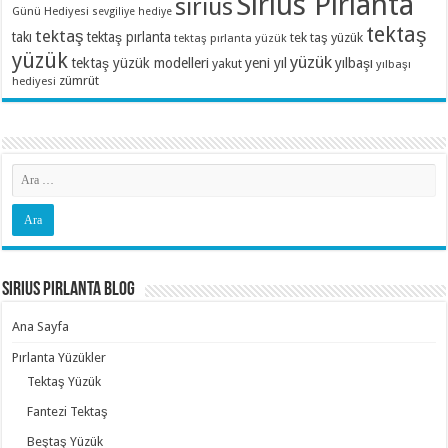
Sirius Pırlanta
sirius
Günü Hediyesi
sevgiliye hediye
tektaş
tektaş
takı
tektaş pırlanta
tek taş yüzük
tektaş pırlanta yüzük
yüzük
yüzük
tektaş yüzük modelleri
yeni yıl
yılbaşı
yakut
yılbaşı
zümrüt
hediyesi
Sirius Pırlanta Blog
Ana Sayfa
Pırlanta Yüzükler
Tektaş Yüzük
Fantezi Tektaş
Beştaş Yüzük