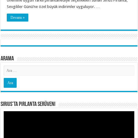
önemine uygun farklı pırlantahediye seçenekleri sunan Sirius Pırlanta,
Sevgililer Günü’ne özel büyük indirimler uyguluyor. …
Devamı »
Arama
Sirius’ta Pırlanta Serüveni
Video
oynatıcı