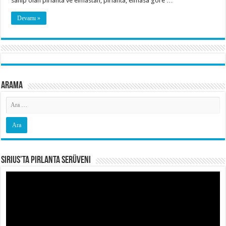
sahip olan pırlanta ve elmastan; pırlanta, elmasa göre …
Devamı »
Arama
Sirius’ta Pırlanta Serüveni
Video
oynatıcı