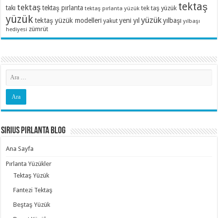
tektaş
tektaş
takı
tektaş pırlanta
tek taş yüzük
tektaş pırlanta yüzük
yüzük
yüzük
tektaş yüzük modelleri
yeni yıl
yılbaşı
yakut
yılbaşı
zümrüt
hediyesi
Sirius Pırlanta Blog
Ana Sayfa
Pırlanta Yüzükler
Tektaş Yüzük
Fantezi Tektaş
Beştaş Yüzük