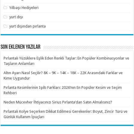
Yılbaşı Hediyeleri
yurt dışı
yurt dışından pırlanta
SON EKLENEN YAZILAR
Pırlantalı Yüzüklere Eşlik Eden Renkli Taşlar: En Popüler Kombinasyonlar ve
Taşların Anlamları
Altın Ayarı Nasıl Seçilir? 8K – 9K – 14K – 18K – 22K Arasındaki Farklar ve
Kime Uygundur
Pırlanta Kesimlerinin Işıltı Farkları: 2026’nın En Popüler Kesim ve Seçim
Rehberi
Neden Mücevher İhtiyacınızı Sirius Pırlanta’dan Satın Almalısınız?
Pırlantalı Kolye Seçerken Dikkat Edilmesi Gerekenler: Boyut, Zincir Türü ve
Günlük Kullanım İpuçları