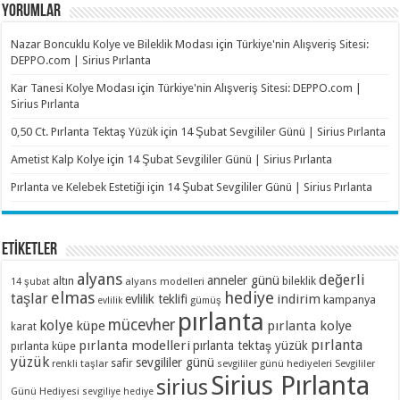
YORUMLAR
Nazar Boncuklu Kolye ve Bileklik Modası
için
Türkiye'nin Alışveriş Sitesi:
DEPPO.com | Sirius Pırlanta
Kar Tanesi Kolye Modası
için
Türkiye'nin Alışveriş Sitesi: DEPPO.com |
Sirius Pırlanta
0,50 Ct. Pırlanta Tektaş Yüzük
için
14 Şubat Sevgililer Günü | Sirius Pırlanta
Ametist Kalp Kolye
için
14 Şubat Sevgililer Günü | Sirius Pırlanta
Pırlanta ve Kelebek Estetiği
için
14 Şubat Sevgililer Günü | Sirius Pırlanta
ETİKETLER
alyans
değerli
anneler günü
altın
bileklik
alyans modelleri
14 şubat
elmas
hediye
taşlar
indirim
evlilik teklifi
kampanya
evlilik
gümüş
pırlanta
mücevher
kolye
küpe
pırlanta kolye
karat
pırlanta
pırlanta modelleri
pırlanta tektaş yüzük
pırlanta küpe
yüzük
sevgililer günü
renkli taşlar
safir
sevgililer günü hediyeleri
Sevgililer
Sirius Pırlanta
sirius
Günü Hediyesi
sevgiliye hediye