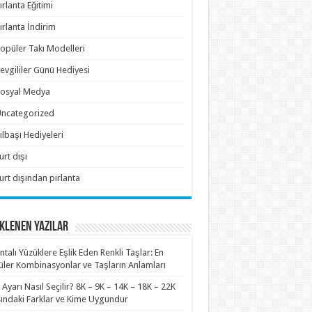
ırlanta Eğitimi
ırlanta İndirim
opüler Takı Modelleri
evgililer Günü Hediyesi
osyal Medya
ncategorized
ılbaşı Hediyeleri
urt dışı
urt dışından pırlanta
KLENEN YAZILAR
antalı Yüzüklere Eşlik Eden Renkli Taşlar: En
ler Kombinasyonlar ve Taşların Anlamları
n Ayarı Nasıl Seçilir? 8K – 9K – 14K – 18K – 22K
ındaki Farklar ve Kime Uygundur