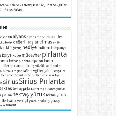
anta ve Kelebek Estetiği
için
14 Şubat Sevgililer
 | Sirius Pırlanta
TLER
alyans
anneler
altın
alyans modelleri
ubat
elmas
değerli taşlar
ü
bileklik
evlilik
hediye
indirim
ik teklifi
kampanya
gümüş
pırlanta
mücevher
kolye
küpe
t
lanta kolye
pırlanta
pırlanta küpe
pırlanta
elleri
pırlanta tektaş yüzük
zük
sevgililer günü
renkli taşlar
safir
sevgililer
 hediyeleri
Sevgililer Günü Hediyesi
sevgiliye
Sirius Pırlanta
sirius
ye
tektaş
tektaş pırlanta
tektaş pırlanta yüzük
tektaş yüzük
tektaş yüzük
taş yüzük
yüzük
lleri
yeni yıl
yılbaşı
yakut
yılbaşı
zümrüt
yesi