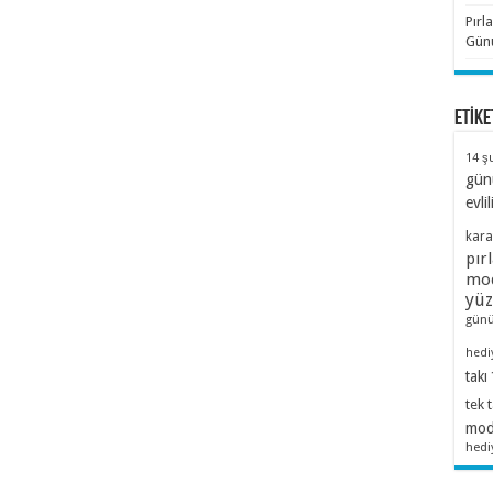
Pırl
Günü
ETİKE
14 ş
gün
evlil
kara
pır
mod
yü
günü
hedi
takı
tek 
mode
hedi