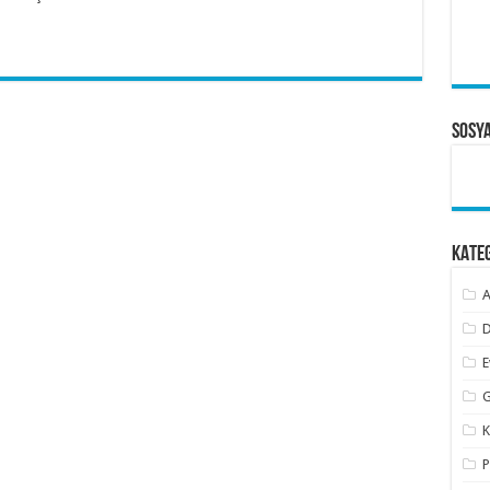
Sosy
KATE
A
D
E
G
K
P