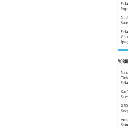
Pırl
Popü
Nede
Satı
Pırl
Gere
İpuç
YORU
Naza
Türk
Pırl
Kar 
Site
0,50
Sevg
Amet
Siri