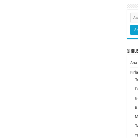
Siriu
Ana 
Pırl
T
F
B
B
M
T
Y