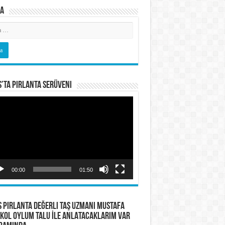
a
s’ta Pırlanta Serüveni
o
tıcı
00:00
01:50
S PIRLANTA Değerli Taş Uzmanı Mustafa
KOL OYLUM TALU İLE ANLATACAKLARIM VAR