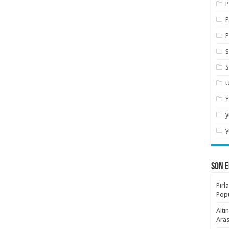
P
P
P
S
S
U
Y
y
y
SON E
Pırl
Popü
Altı
Aras