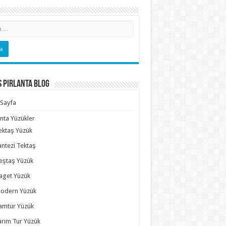
s Pırlanta Blog
Sayfa
anta Yüzükler
ektaş Yüzük
antezi Tektaş
eştaş Yüzük
aget Yüzük
odern Yüzük
amtur Yüzük
arım Tur Yüzük