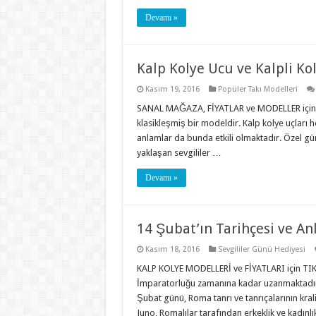
Devamı »
Kalp Kolye Ucu ve Kalpli Ko
Kasım 19, 2016
Popüler Takı Modelleri
SANAL MAĞAZA, FİYATLAR ve MODELLER için TIK
klasikleşmiş bir modeldir. Kalp kolye uçları 
anlamlar da bunda etkili olmaktadır. Özel gün
yaklaşan sevgililer …
Devamı »
14 Şubat’ın Tarihçesi ve An
Kasım 18, 2016
Sevgililer Günü Hediyesi
KALP KOLYE MODELLERİ ve FİYATLARI için TIK
İmparatorluğu zamanına kadar uzanmaktadır.
Şubat günü, Roma tanrı ve tanrıçalarının kral
Juno, Romalılar tarafından erkeklik ve kadınlı