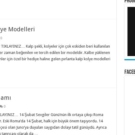
PROG
lye Modelleri
0
LAYINIZ… Kalp şekli, kolyeler için çok eskiden beri kullanılan
her zaman beğenilen ve tercih edilen bir modeldir. Kalbe yüklenen
ler için özel bir hediye haline gelen pırlanta kalp kolye modelleri
FACEB
lamı
0
LAYINIZ… 14 Şubat Sevgiler Günü‘nün ilk ortaya çıkışı Roma
 Eski Roma’da 14 Şubat, halk için büyük önem taşıyordu. 14
içesi olan Juno’ya duyulan saygıdan dolayı tatil günüydü. Ayrıca
k tanrıçası olarak da …