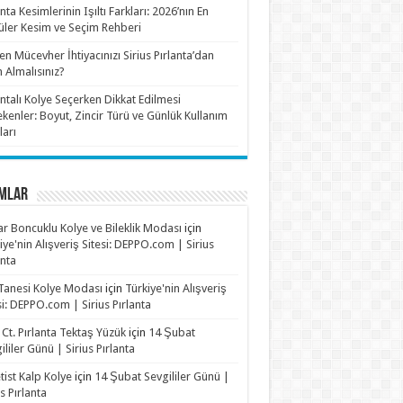
anta Kesimlerinin Işıltı Farkları: 2026’nın En
ler Kesim ve Seçim Rehberi
n Mücevher İhtiyacınızı Sirius Pırlanta’dan
n Almalısınız?
antalı Kolye Seçerken Dikkat Edilmesi
kenler: Boyut, Zincir Türü ve Günlük Kullanım
ları
MLAR
r Boncuklu Kolye ve Bileklik Modası
için
iye'nin Alışveriş Sitesi: DEPPO.com | Sirius
anta
Tanesi Kolye Modası
için
Türkiye'nin Alışveriş
si: DEPPO.com | Sirius Pırlanta
 Ct. Pırlanta Tektaş Yüzük
için
14 Şubat
ililer Günü | Sirius Pırlanta
ist Kalp Kolye
için
14 Şubat Sevgililer Günü |
us Pırlanta