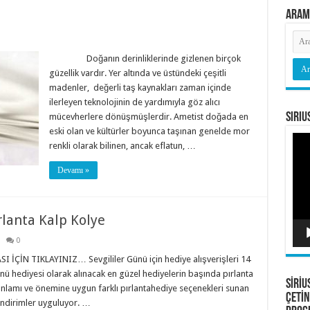
Aram
Doğanın derinliklerinde gizlenen birçok
güzellik vardır. Yer altında ve üstündeki çeşitli
madenler, değerli taş kaynakları zaman içinde
ilerleyen teknolojinin de yardımıyla göz alıcı
Siriu
mücevherlere dönüşmüşlerdir. Ametist doğada en
eski olan ve kültürler boyunca taşınan genelde mor
Vide
renkli olarak bilinen, ancak eflatun, …
oyna
Devamı »
rlanta Kalp Kolye
0
ÇİN TIKLAYINIZ… Sevgililer Günü için hediye alışverişleri 14
ünü hediyesi olarak alınacak en güzel hediyelerin başında pırlanta
SİRİU
anlamı ve önemine uygun farklı pırlantahediye seçenekleri sunan
ÇETİN
 indirimler uyguluyor. …