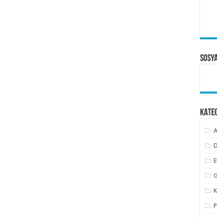
Sosy
KATE
A
D
E
G
K
P