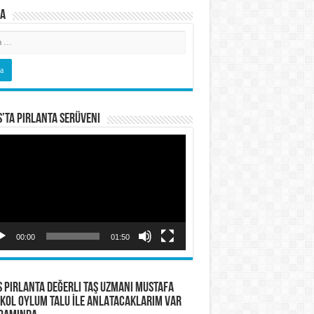
a
s’ta Pırlanta Serüveni
o
tıcı
00:00
01:50
S PIRLANTA Değerli Taş Uzmanı Mustafa
KOL OYLUM TALU İLE ANLATACAKLARIM VAR