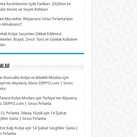
anta Kesimlerinin Işıltı Farkları: 2026’nın En
ler Kesim ve Seçim Rehberi
n Mücevher İhtiyacınızı Sirius Pırlanta’dan
n Almalısınız?
antalı Kolye Seçerken Dikkat Edilmesi
kenler: Boyut, Zincir Türü ve Günlük Kullanım
ları
MLAR
r Boncuklu Kolye ve Bileklik Modası
için
iye'nin Alışveriş Sitesi: DEPPO.com | Sirius
anta
Tanesi Kolye Modası
için
Türkiye'nin Alışveriş
si: DEPPO.com | Sirius Pırlanta
 Ct. Pırlanta Tektaş Yüzük
için
14 Şubat
ililer Günü | Sirius Pırlanta
ist Kalp Kolye
için
14 Şubat Sevgililer Günü |
us Pırlanta