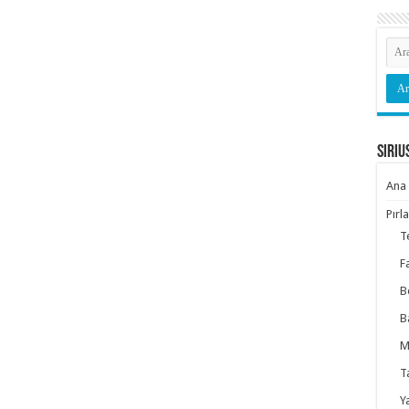
Siriu
Ana 
Pırl
T
F
B
B
M
T
Y