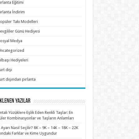
ırlanta Eğitimi
ırlanta İndirim
opüler Takı Modelleri
evgililer Günü Hediyesi
osyal Medya
ncategorized
ılbaşı Hediyeleri
urt dışı
urt dışından pırlanta
KLENEN YAZILAR
antalı Yüzüklere Eşlik Eden Renkli Taşlar: En
ler Kombinasyonlar ve Taşların Anlamları
n Ayarı Nasıl Seçilir? 8K – 9K – 14K – 18K – 22K
ındaki Farklar ve Kime Uygundur