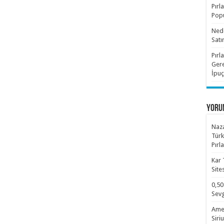
Pırl
Popü
Nede
Satı
Pırl
Gere
İpuç
YORU
Naza
Türk
Pırl
Kar 
Site
0,50
Sevg
Amet
Siri