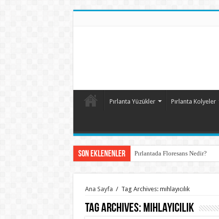
Pırlanta Yüzükler
Pırlanta Kolyeler
Son Eklenenler
Pırlantada Floresans Nedir?
Ana Sayfa
/
Tag Archives: mıhlayıcılık
Tag Archives:
mıhlayıcılık