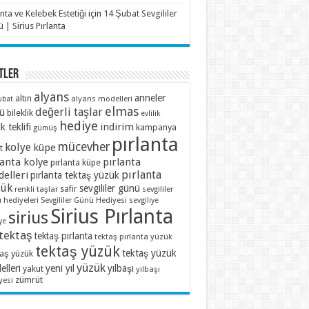
anta ve Kelebek Estetiği
için
14 Şubat Sevgililer
 | Sirius Pırlanta
TLER
alyans
anneler
altın
alyans modelleri
ubat
elmas
değerli taşlar
ü
bileklik
evlilik
hediye
indirim
ik teklifi
kampanya
gümüş
pırlanta
mücevher
kolye
küpe
t
lanta kolye
pırlanta
pırlanta küpe
pırlanta
elleri
pırlanta tektaş yüzük
zük
sevgililer günü
renkli taşlar
safir
sevgililer
 hediyeleri
Sevgililer Günü Hediyesi
sevgiliye
Sirius Pırlanta
sirius
ye
tektaş
tektaş pırlanta
tektaş pırlanta yüzük
tektaş yüzük
tektaş yüzük
taş yüzük
yüzük
lleri
yeni yıl
yılbaşı
yakut
yılbaşı
zümrüt
yesi