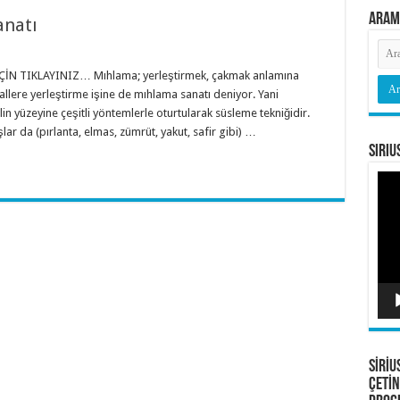
Aram
anatı
İN TIKLAYINIZ… Mıhlama; yerleştirmek, çakmak anlamına
allere yerleştirme işine de mıhlama sanatı deniyor. Yani
in yüzeyine çeşitli yöntemlerle oturtularak süsleme tekniğidir.
ar da (pırlanta, elmas, zümrüt, yakut, safir gibi) …
Siriu
Vide
oyna
SİRİU
ÇETİN