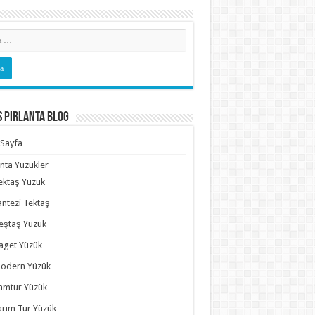
s Pırlanta Blog
Sayfa
anta Yüzükler
ektaş Yüzük
antezi Tektaş
eştaş Yüzük
aget Yüzük
odern Yüzük
amtur Yüzük
arım Tur Yüzük