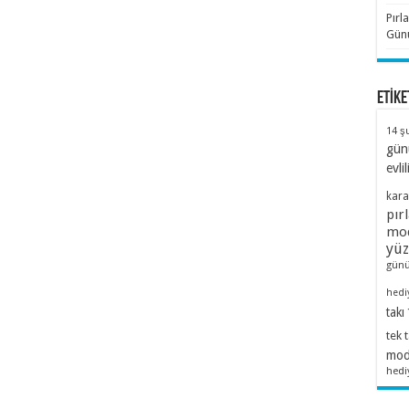
Pırl
Günü
ETİKE
14 ş
gün
evlil
kara
pır
mod
yü
günü
hedi
takı
tek 
mode
hedi