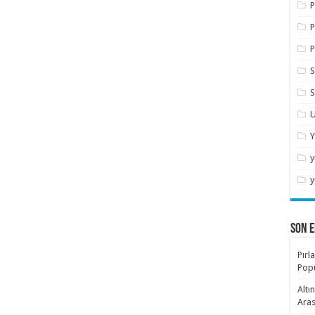
P
P
P
S
S
U
Y
y
y
SON E
Pırl
Popü
Altı
Aras