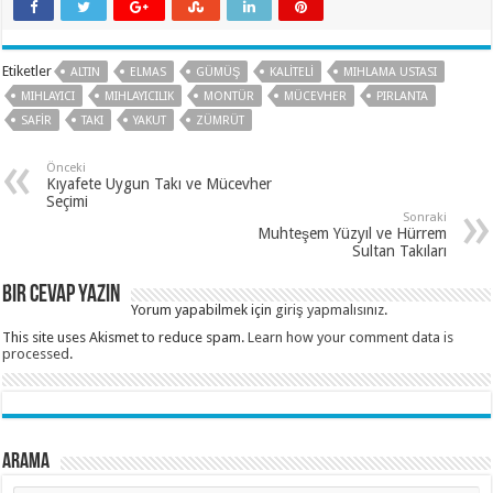
Etiketler
ALTIN
ELMAS
GÜMÜŞ
KALITELI
MIHLAMA USTASI
MIHLAYICI
MIHLAYICILIK
MONTÜR
MÜCEVHER
PIRLANTA
SAFIR
TAKI
YAKUT
ZÜMRÜT
Önceki
Kıyafete Uygun Takı ve Mücevher
Seçimi
Sonraki
Muhteşem Yüzyıl ve Hürrem
Sultan Takıları
Bir cevap yazın
Yorum yapabilmek için
giriş yapmalısınız
.
This site uses Akismet to reduce spam.
Learn how your comment data is
processed
.
Arama