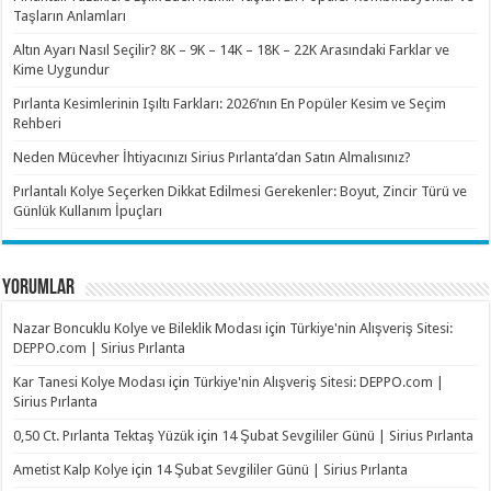
Taşların Anlamları
Altın Ayarı Nasıl Seçilir? 8K – 9K – 14K – 18K – 22K Arasındaki Farklar ve
Kime Uygundur
Pırlanta Kesimlerinin Işıltı Farkları: 2026’nın En Popüler Kesim ve Seçim
Rehberi
Neden Mücevher İhtiyacınızı Sirius Pırlanta’dan Satın Almalısınız?
Pırlantalı Kolye Seçerken Dikkat Edilmesi Gerekenler: Boyut, Zincir Türü ve
Günlük Kullanım İpuçları
YORUMLAR
Nazar Boncuklu Kolye ve Bileklik Modası
için
Türkiye'nin Alışveriş Sitesi:
DEPPO.com | Sirius Pırlanta
Kar Tanesi Kolye Modası
için
Türkiye'nin Alışveriş Sitesi: DEPPO.com |
Sirius Pırlanta
0,50 Ct. Pırlanta Tektaş Yüzük
için
14 Şubat Sevgililer Günü | Sirius Pırlanta
Ametist Kalp Kolye
için
14 Şubat Sevgililer Günü | Sirius Pırlanta