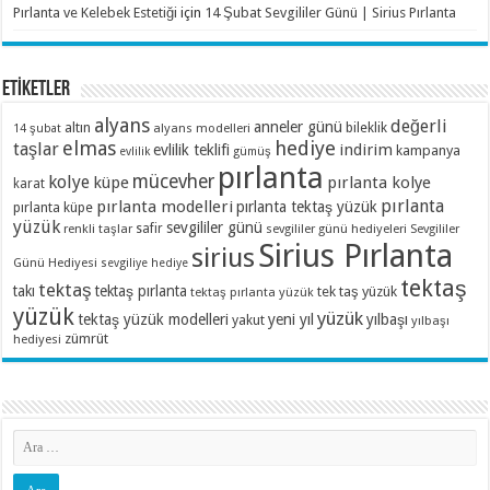
Pırlanta ve Kelebek Estetiği
için
14 Şubat Sevgililer Günü | Sirius Pırlanta
ETİKETLER
alyans
değerli
anneler günü
altın
bileklik
alyans modelleri
14 şubat
elmas
hediye
taşlar
indirim
evlilik teklifi
kampanya
evlilik
gümüş
pırlanta
mücevher
kolye
küpe
pırlanta kolye
karat
pırlanta
pırlanta modelleri
pırlanta tektaş yüzük
pırlanta küpe
yüzük
sevgililer günü
renkli taşlar
safir
sevgililer günü hediyeleri
Sevgililer
Sirius Pırlanta
sirius
Günü Hediyesi
sevgiliye hediye
tektaş
tektaş
takı
tektaş pırlanta
tek taş yüzük
tektaş pırlanta yüzük
yüzük
yüzük
tektaş yüzük modelleri
yeni yıl
yılbaşı
yakut
yılbaşı
zümrüt
hediyesi