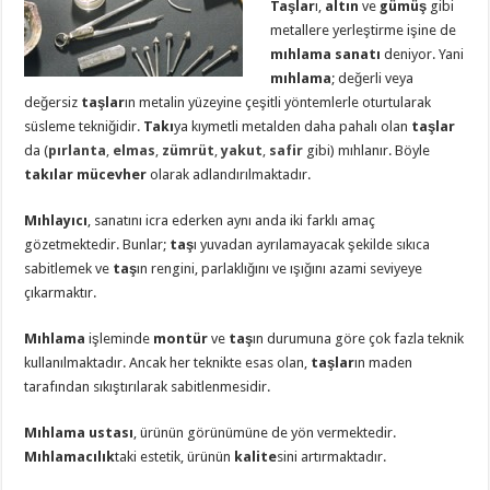
Taşlar
ı,
altın
ve
gümüş
gibi
metallere yerleştirme işine de
mıhlama sanatı
deniyor. Yani
mıhlama
; değerli veya
değersiz
taşlar
ın metalin yüzeyine çeşitli yöntemlerle oturtularak
süsleme tekniğidir.
Takı
ya kıymetli metalden daha pahalı olan
taşlar
da (
pırlanta
,
elmas
,
zümrüt
,
yakut
,
safir
gibi) mıhlanır. Böyle
takılar
mücevher
olarak adlandırılmaktadır.
Mıhlayıcı
, sanatını icra ederken aynı anda iki farklı amaç
gözetmektedir. Bunlar;
taş
ı yuvadan ayrılamayacak şekilde sıkıca
sabitlemek ve
taş
ın rengini, parlaklığını ve ışığını azami seviyeye
çıkarmaktır.
Mıhlama
işleminde
montür
ve
taş
ın durumuna göre çok fazla teknik
kullanılmaktadır. Ancak her teknikte esas olan,
taşlar
ın maden
tarafından sıkıştırılarak sabitlenmesidir.
Mıhlama ustası
, ürünün görünümüne de yön vermektedir.
Mıhlamacılık
taki estetik, ürünün
kalite
sini artırmaktadır.