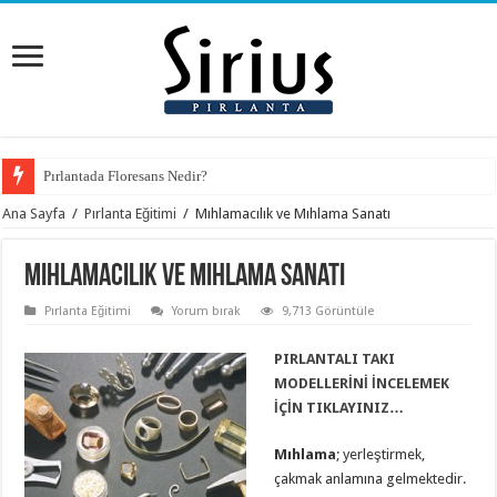
Pırlantada Floresans Nedir?
Ana Sayfa
/
Pırlanta Eğitimi
/
Mıhlamacılık ve Mıhlama Sanatı
Mıhlamacılık ve Mıhlama Sanatı
Pırlanta Eğitimi
Yorum bırak
9,713 Görüntüle
PIRLANTALI TAKI
MODELLERİNİ İNCELEMEK
İÇİN TIKLAYINIZ…
Mıhlama
; yerleştirmek,
çakmak anlamına gelmektedir.