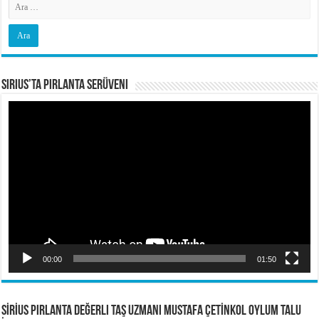
Sirius’ta Pırlanta Serüveni
Video
oynatıcı
00:00
01:50
SİRİUS PIRLANTA Değerli Taş Uzmanı Mustafa ÇETİNKOL OYLUM TALU