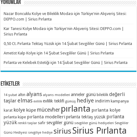
YORUMLAR
Nazar Boncuklu Kolye ve Bileklik Modası
için
Türkiye'nin Alışveriş Sitesi:
DEPPO.com | Sirius Pırlanta
Kar Tanesi Kolye Modası
için
Türkiye'nin Alışveriş Sitesi: DEPPO.com |
Sirius Pırlanta
0,50 Ct. Pırlanta Tektaş Yüzük
için
14 Şubat Sevgililer Günü | Sirius Pırlanta
Ametist Kalp Kolye
için
14 Şubat Sevgililer Günü | Sirius Pırlanta
Pırlanta ve Kelebek Estetiği
için
14 Şubat Sevgililer Günü | Sirius Pırlanta
ETİKETLER
alyans
değerli
anneler günü
altın
bileklik
alyans modelleri
14 şubat
elmas
hediye
taşlar
indirim
evlilik teklifi
kampanya
evlilik
gümüş
pırlanta
mücevher
kolye
küpe
pırlanta kolye
karat
pırlanta
pırlanta modelleri
pırlanta tektaş yüzük
pırlanta küpe
yüzük
sevgililer günü
renkli taşlar
safir
sevgililer günü hediyeleri
Sevgililer
Sirius Pırlanta
sirius
Günü Hediyesi
sevgiliye hediye