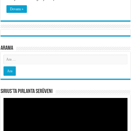
Devamı »
Arama
Sirius’ta Pırlanta Serüveni
Video
oynatıcı