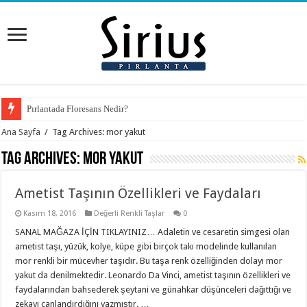
Pırlantada Floresans Nedir?
Ana Sayfa
/
Tag Archives: mor yakut
Tag Archives:
mor yakut
Ametist Taşının Özellikleri ve Faydaları
Kasım 18, 2016
Değerli Renkli Taşlar
0
SANAL MAĞAZA İÇİN TIKLAYINIZ… Adaletin ve cesaretin simgesi olan
ametist taşı, yüzük, kolye, küpe gibi birçok takı modelinde kullanılan
mor renkli bir mücevher taşıdır. Bu taşa renk özelliğinden dolayı mor
yakut da denilmektedir. Leonardo Da Vinci, ametist taşının özellikleri ve
faydalarından bahsederek şeytani ve günahkar düşünceleri dağıttığı ve
zekayı canlandırdığını yazmıştır. …