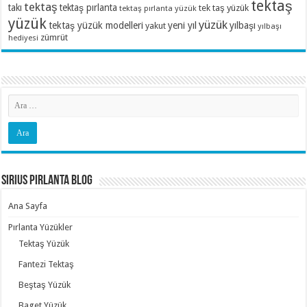
tektaş
tektaş
takı
tektaş pırlanta
tek taş yüzük
tektaş pırlanta yüzük
yüzük
yüzük
tektaş yüzük modelleri
yeni yıl
yılbaşı
yakut
yılbaşı
zümrüt
hediyesi
Sirius Pırlanta Blog
Ana Sayfa
Pırlanta Yüzükler
Tektaş Yüzük
Fantezi Tektaş
Beştaş Yüzük
Baget Yüzük