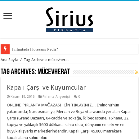
Pırlantada Floresans Nedir?
Ana Sayfa
/
Tag Archives: mücevherat
Tag Archives:
mücevherat
Kapalı Çarşı ve Kuyumcular
Kasım 19, 2016
Pırlanta Alışverişi
0
ONLINE PIRLANTA MAĞAZASI İÇİN TIKLAYINIZ… Eminönü’nün
yukarısında; Nuruosmaniye, Mercan ve Beyazıt arasında yer alan Kapalı
Çarşı (Grand Bazaar), 64 cadde ve sokağa, iki bedestene, 16 hana, 22
kapıya ve yaklaşık 3600 dükkana sahip olup, dünyanın en eski ve en
büyük alışveriş merkezlerindendir. Kapalı Çarşı 45.000 metrekare
kapalı alana sahip olup, …