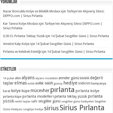
YORUMLAR
Nazar Boncuklu Kolye ve Bileklik Modası
için
Türkiye'nin Alışveriş Sitesi:
DEPPO.com | Sirius Pırlanta
Kar Tanesi Kolye Modası
için
Türkiye'nin Alışveriş Sitesi: DEPPO.com |
Sirius Pırlanta
0,50 Ct. Pırlanta Tektaş Yüzük
için
14 Şubat Sevgililer Günü | Sirius Pırlanta
Ametist Kalp Kolye
için
14 Şubat Sevgililer Günü | Sirius Pırlanta
Pırlanta ve Kelebek Estetiği
için
14 Şubat Sevgililer Günü | Sirius Pırlanta
ETİKETLER
alyans
değerli
anneler günü
altın
bileklik
alyans modelleri
14 şubat
elmas
hediye
taşlar
indirim
evlilik teklifi
kampanya
evlilik
gümüş
pırlanta
mücevher
kolye
küpe
pırlanta kolye
karat
pırlanta
pırlanta modelleri
pırlanta tektaş yüzük
pırlanta küpe
yüzük
sevgililer günü
renkli taşlar
safir
sevgililer günü hediyeleri
Sevgililer
Sirius Pırlanta
sirius
Günü Hediyesi
sevgiliye hediye