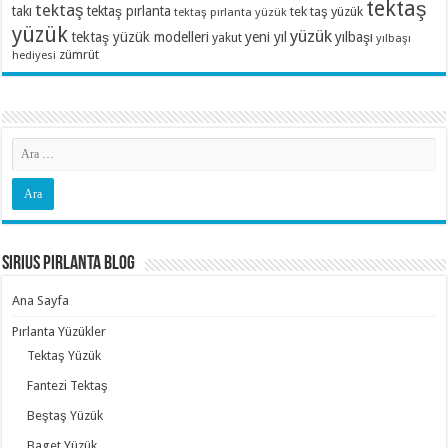
tektaş
tektaş
takı
tektaş pırlanta
tek taş yüzük
tektaş pırlanta yüzük
yüzük
yüzük
tektaş yüzük modelleri
yeni yıl
yılbaşı
yakut
yılbaşı
zümrüt
hediyesi
Sirius Pırlanta Blog
Ana Sayfa
Pırlanta Yüzükler
Tektaş Yüzük
Fantezi Tektaş
Beştaş Yüzük
Baget Yüzük