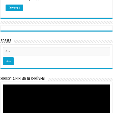
Devamı »
Arama
Sirius’ta Pırlanta Serüveni
Video
oynatıcı