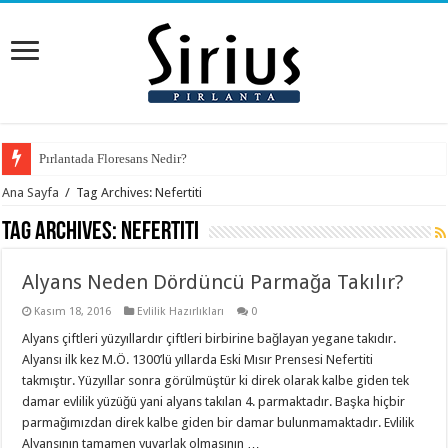
Pırlantada Floresans Nedir?
Ana Sayfa
/
Tag Archives: Nefertiti
Tag Archives:
Nefertiti
Alyans Neden Dördüncü Parmağa Takılır?
Kasım 18, 2016
Evlilik Hazırlıkları
0
Alyans çiftleri yüzyıllardır çiftleri birbirine bağlayan yegane takıdır.
Alyansı ilk kez M.Ö. 1300’lü yıllarda Eski Mısır Prensesi Nefertiti
takmıştır. Yüzyıllar sonra görülmüştür ki direk olarak kalbe giden tek
damar evlilik yüzüğü yani alyans takılan 4. parmaktadır. Başka hiçbir
parmağımızdan direk kalbe giden bir damar bulunmamaktadır. Evlilik
Alyansının tamamen yuvarlak olmasının …