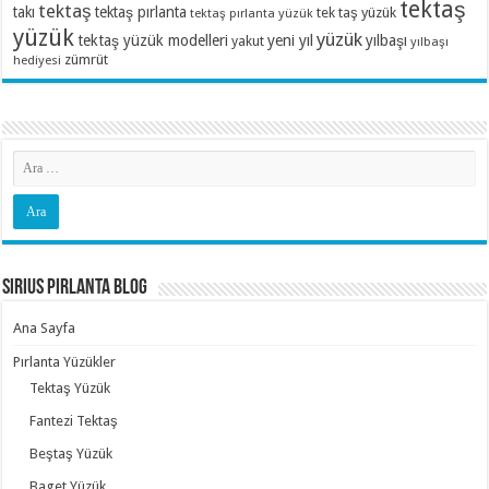
tektaş
tektaş
takı
tektaş pırlanta
tek taş yüzük
tektaş pırlanta yüzük
yüzük
yüzük
tektaş yüzük modelleri
yeni yıl
yılbaşı
yakut
yılbaşı
zümrüt
hediyesi
Sirius Pırlanta Blog
Ana Sayfa
Pırlanta Yüzükler
Tektaş Yüzük
Fantezi Tektaş
Beştaş Yüzük
Baget Yüzük