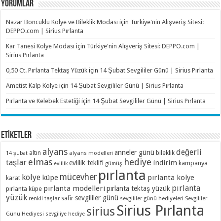
YORUMLAR
Nazar Boncuklu Kolye ve Bileklik Modası
için
Türkiye'nin Alışveriş Sitesi:
DEPPO.com | Sirius Pırlanta
Kar Tanesi Kolye Modası
için
Türkiye'nin Alışveriş Sitesi: DEPPO.com |
Sirius Pırlanta
0,50 Ct. Pırlanta Tektaş Yüzük
için
14 Şubat Sevgililer Günü | Sirius Pırlanta
Ametist Kalp Kolye
için
14 Şubat Sevgililer Günü | Sirius Pırlanta
Pırlanta ve Kelebek Estetiği
için
14 Şubat Sevgililer Günü | Sirius Pırlanta
ETİKETLER
alyans
değerli
anneler günü
altın
bileklik
alyans modelleri
14 şubat
elmas
hediye
taşlar
indirim
evlilik teklifi
kampanya
evlilik
gümüş
pırlanta
mücevher
kolye
küpe
pırlanta kolye
karat
pırlanta
pırlanta modelleri
pırlanta tektaş yüzük
pırlanta küpe
yüzük
sevgililer günü
renkli taşlar
safir
sevgililer günü hediyeleri
Sevgililer
Sirius Pırlanta
sirius
Günü Hediyesi
sevgiliye hediye