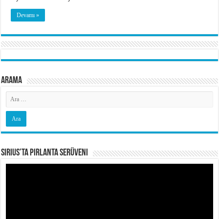
Devamı »
Arama
Sirius’ta Pırlanta Serüveni
Video
oynatıcı