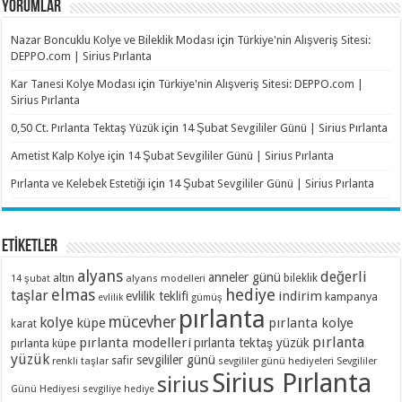
YORUMLAR
Nazar Boncuklu Kolye ve Bileklik Modası
için
Türkiye'nin Alışveriş Sitesi:
DEPPO.com | Sirius Pırlanta
Kar Tanesi Kolye Modası
için
Türkiye'nin Alışveriş Sitesi: DEPPO.com |
Sirius Pırlanta
0,50 Ct. Pırlanta Tektaş Yüzük
için
14 Şubat Sevgililer Günü | Sirius Pırlanta
Ametist Kalp Kolye
için
14 Şubat Sevgililer Günü | Sirius Pırlanta
Pırlanta ve Kelebek Estetiği
için
14 Şubat Sevgililer Günü | Sirius Pırlanta
ETİKETLER
alyans
değerli
anneler günü
altın
bileklik
alyans modelleri
14 şubat
elmas
hediye
taşlar
indirim
evlilik teklifi
kampanya
evlilik
gümüş
pırlanta
mücevher
kolye
küpe
pırlanta kolye
karat
pırlanta
pırlanta modelleri
pırlanta tektaş yüzük
pırlanta küpe
yüzük
sevgililer günü
renkli taşlar
safir
sevgililer günü hediyeleri
Sevgililer
Sirius Pırlanta
sirius
Günü Hediyesi
sevgiliye hediye