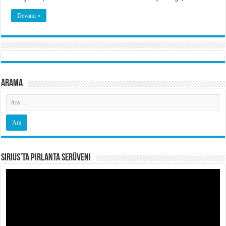
Devamı »
Arama
Sirius’ta Pırlanta Serüveni
Video
oynatıcı