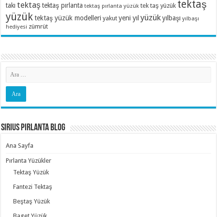
tektaş
tektaş
takı
tektaş pırlanta
tek taş yüzük
tektaş pırlanta yüzük
yüzük
yüzük
tektaş yüzük modelleri
yeni yıl
yılbaşı
yakut
yılbaşı
zümrüt
hediyesi
Sirius Pırlanta Blog
Ana Sayfa
Pırlanta Yüzükler
Tektaş Yüzük
Fantezi Tektaş
Beştaş Yüzük
Baget Yüzük