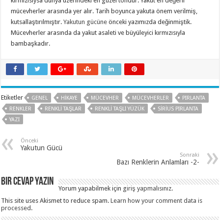
kırmızısıysa dünya üzerindeki en güzel tondur. Yakut en değerli
mücevherler arasında yer alır. Tarih boyunca yakuta önem verilmiş,
kutsallaştırılmıştır.
Yakutun gücüne
önceki yazımızda değinmiştik.
Mücevherler arasında da yakut asaleti ve büyüleyici kırmızısıyla
bambaşkadır.
Etiketler
GENEL
HIKAYE
MÜCEVHER
MÜCEVHERLER
PIRLANTA
RENKLER
RENKLI TAŞLAR
RENKLI TAŞLI YÜZÜK
SIRIUS PIRLANTA
YAZI
Önceki
Yakutun Gücü
Sonraki
Bazı Renklerin Anlamları -2-
Bir cevap yazın
Yorum yapabilmek için
giriş yapmalısınız
.
This site uses Akismet to reduce spam.
Learn how your comment data is
processed
.