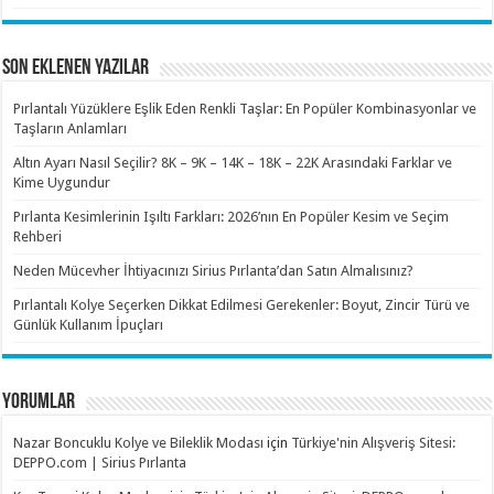
SON EKLENEN YAZILAR
Pırlantalı Yüzüklere Eşlik Eden Renkli Taşlar: En Popüler Kombinasyonlar ve
Taşların Anlamları
Altın Ayarı Nasıl Seçilir? 8K – 9K – 14K – 18K – 22K Arasındaki Farklar ve
Kime Uygundur
Pırlanta Kesimlerinin Işıltı Farkları: 2026’nın En Popüler Kesim ve Seçim
Rehberi
Neden Mücevher İhtiyacınızı Sirius Pırlanta’dan Satın Almalısınız?
Pırlantalı Kolye Seçerken Dikkat Edilmesi Gerekenler: Boyut, Zincir Türü ve
Günlük Kullanım İpuçları
YORUMLAR
Nazar Boncuklu Kolye ve Bileklik Modası
için
Türkiye'nin Alışveriş Sitesi:
DEPPO.com | Sirius Pırlanta