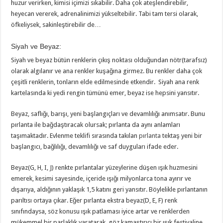
huzur verirken, kimisi içimizi sıkabilir. Daha çok ateşlendirebilir,
heyecan vererek, adrenalinimizi yükseltebilir. Tabi tam tersi olarak,
öfkeliysek, sakinleştirebilir de…
Siyah ve Beyaz:
Siyah ve beyaz bütün renklerin çıkış noktası olduğundan nötr(tarafsız)
olarak algılanır ve ana renkler kuşağına girmez. Bu renkler daha çok
çeşitli renklerin, tonların elde edilmesinde etkendir. Siyah ana renk
kartelasında ki yedi rengin tümünü emer, beyaz ise hepsini yansıtır.
Beyaz, saflığı, barışı, yeni başlangıçları ve devamlılığı anımsatır. Bunu
pırlanta ile bağdaştıracak olursak; pırlanta da aynı anlamları
taşımaktadır. Evlenme teklifi sırasında takılan
pırlanta
tektaş yeni bir
başlangıcı, bağlılığı, devamlılığı ve saf duyguları ifade eder.
Beyaz(G, H, I, J) renkte pırlantalar yüzeylerine düşen ışık huzmesini
emerek, kesimi sayesinde, içeride ışığı milyonlarca tona ayırır ve
dışarıya, aldığının yaklaşık 1,5 katını geri yansıtır. Böylelikle pırlantanın
parıltısı ortaya çıkar. Eğer pırlanta ekstra beyaz(D, E, F) renk
sınıfındaysa, söz konusu ışık patlaması iyice artar ve renklerden
mükemmel bir parlaklık yaratarak, göz kamaştırıcı bir ışık festivaline