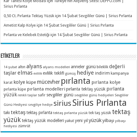
Kar Tanesi Kolye Modası
için
Türkiye'nin Alışveriş Sitesi: DEPPO.com |
Sirius Pırlanta
0,50 Ct. Pırlanta Tektaş Yüzük
için
14 Şubat Sevgililer Günü | Sirius Pırlanta
Ametist Kalp Kolye
için
14 Şubat Sevgililer Günü | Sirius Pırlanta
Pırlanta ve Kelebek Estetiği
için
14 Şubat Sevgililer Günü | Sirius Pırlanta
ETİKETLER
alyans
değerli
anneler günü
altın
bileklik
alyans modelleri
14 şubat
elmas
hediye
taşlar
indirim
evlilik teklifi
kampanya
evlilik
gümüş
pırlanta
mücevher
kolye
küpe
pırlanta kolye
karat
pırlanta
pırlanta modelleri
pırlanta tektaş yüzük
pırlanta küpe
yüzük
sevgililer günü
renkli taşlar
safir
sevgililer günü hediyeleri
Sevgililer
Sirius Pırlanta
sirius
Günü Hediyesi
sevgiliye hediye
tektaş
tektaş
takı
tektaş pırlanta
tek taş yüzük
tektaş pırlanta yüzük
yüzük
yüzük
tektaş yüzük modelleri
yeni yıl
yılbaşı
yakut
yılbaşı
zümrüt
hediyesi