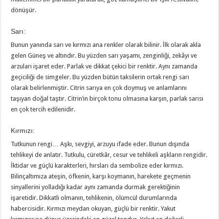
dönüşür.
Sarı:
Bunun yanında sarı ve kırmızı ana renkler olarak bilinir. İlk olarak akla
gelen Güneş ve altındır. Bu yüzden sarı yaşamı, zenginliği, zekâyı ve
arzuları işaret eder. Parlak ve dikkat çekici bir renktir. Aynı zamanda
geçiciliği de simgeler. Bu yüzden bütün taksilerin ortak rengi sarı
olarak belirlenmiştir. Citrin sarıya en çok doymuş ve anlamlarını
taşıyan doğal taştır. Citrin’in birçok tonu olmasına karşın, parlak sarısı
en çok tercih edilenidir.
Kırmızı:
Tutkunun rengi… Aşkı, sevgiyi, arzuyu ifade eder. Bunun dışında
tehlikeyi de anlatır. Tutkulu, cüretkâr, cesur ve tehlikeli aşkların rengidir.
İktidar ve güçlü karakterleri, hırsları da sembolize eder kırmızı.
Bilinçaltımıza ateşin, öfkenin, karşı koymanın, harekete geçmenin
sinyallerini yolladığı kadar aynı zamanda durmak gerektiğinin
işaretidir. Dikkatli olmanın, tehlikenin, ölümcül durumlarında
habercisidir. Kırmızı meydan okuyan, güçlü bir renktir. Yakut