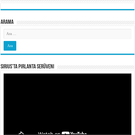
Arama
Sirius’ta Pırlanta Serüveni
Video
oynatıcı