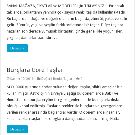
SANAL MAĞAZA, FİYATLAR ve MODELLER için TIKLAYINIZ… Pırlantalı
takılarda, pırlantanın yanında çok sayıda renkli taş da kullanılmaktadır.
Bu taşlardan, doğal ve değerli olanların başında; zümrüt, yakut ve safir
gelir. Zümrüt, yeşil ve yeşilin farklı tonlarında bir taştır. Diğer taşlara
nazaran son derece yumuşak bir taştır. İçinde genellikle yoğun izler,
çizgiler, damarlar barındırır. …
Devamı »
Burçlara Göre Taşlar
Kasım 19, 2016
Değerli Renkli Taşlar
0
M.Ö. 3000 yıllarında ender bulunan değerli taşlar, sihirli amaçlar için
kullanılmıştır. Astrolojinin zirveye ulaştığı bu dönemlerde Babil ve
Hindistan ‘da burçların yönetici gezegenlerinin de bu taşlarla ilişkili
olduğu kabul edilirmiş. Taşların renkleri ile burçlara ve gezegenlere
verilen renkler arasında bağlantılar vardır. O dönemlerde insanlar,
kullanacakları taşları astrologlara danışmadan almazlarmış. Hatta …
Devamı »