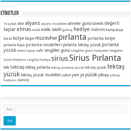
ETİKETLER
alyans
değerli
anneler günü
altın
bileklik
alyans modelleri
14 şubat
elmas
hediye
taşlar
indirim
evlilik teklifi
kampanya
evlilik
gümüş
pırlanta
mücevher
kolye
küpe
pırlanta kolye
karat
pırlanta
pırlanta modelleri
pırlanta tektaş yüzük
pırlanta küpe
yüzük
sevgililer günü
renkli taşlar
safir
sevgililer günü hediyeleri
Sevgililer
Sirius Pırlanta
sirius
Günü Hediyesi
sevgiliye hediye
tektaş
tektaş
takı
tektaş pırlanta
tek taş yüzük
tektaş pırlanta yüzük
yüzük
yüzük
tektaş yüzük modelleri
yeni yıl
yılbaşı
yakut
yılbaşı
zümrüt
hediyesi