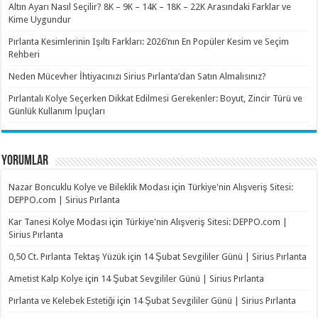
Altın Ayarı Nasıl Seçilir? 8K – 9K – 14K – 18K – 22K Arasındaki Farklar ve
Kime Uygundur
Pırlanta Kesimlerinin Işıltı Farkları: 2026’nın En Popüler Kesim ve Seçim
Rehberi
Neden Mücevher İhtiyacınızı Sirius Pırlanta’dan Satın Almalısınız?
Pırlantalı Kolye Seçerken Dikkat Edilmesi Gerekenler: Boyut, Zincir Türü ve
Günlük Kullanım İpuçları
YORUMLAR
Nazar Boncuklu Kolye ve Bileklik Modası
için
Türkiye'nin Alışveriş Sitesi:
DEPPO.com | Sirius Pırlanta
Kar Tanesi Kolye Modası
için
Türkiye'nin Alışveriş Sitesi: DEPPO.com |
Sirius Pırlanta
0,50 Ct. Pırlanta Tektaş Yüzük
için
14 Şubat Sevgililer Günü | Sirius Pırlanta
Ametist Kalp Kolye
için
14 Şubat Sevgililer Günü | Sirius Pırlanta
Pırlanta ve Kelebek Estetiği
için
14 Şubat Sevgililer Günü | Sirius Pırlanta