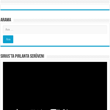
Arama
Sirius’ta Pırlanta Serüveni
Video
oynatıcı