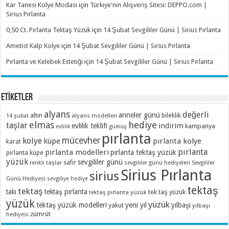
Kar Tanesi Kolye Modası
için
Türkiye'nin Alışveriş Sitesi: DEPPO.com |
Sirius Pırlanta
0,50 Ct. Pırlanta Tektaş Yüzük
için
14 Şubat Sevgililer Günü | Sirius Pırlanta
Ametist Kalp Kolye
için
14 Şubat Sevgililer Günü | Sirius Pırlanta
Pırlanta ve Kelebek Estetiği
için
14 Şubat Sevgililer Günü | Sirius Pırlanta
ETİKETLER
alyans
değerli
anneler günü
altın
bileklik
alyans modelleri
14 şubat
elmas
hediye
taşlar
indirim
evlilik teklifi
kampanya
evlilik
gümüş
pırlanta
mücevher
kolye
küpe
pırlanta kolye
karat
pırlanta
pırlanta modelleri
pırlanta tektaş yüzük
pırlanta küpe
yüzük
sevgililer günü
renkli taşlar
safir
sevgililer günü hediyeleri
Sevgililer
Sirius Pırlanta
sirius
Günü Hediyesi
sevgiliye hediye
tektaş
tektaş
takı
tektaş pırlanta
tek taş yüzük
tektaş pırlanta yüzük
yüzük
yüzük
tektaş yüzük modelleri
yeni yıl
yılbaşı
yakut
yılbaşı
zümrüt
hediyesi