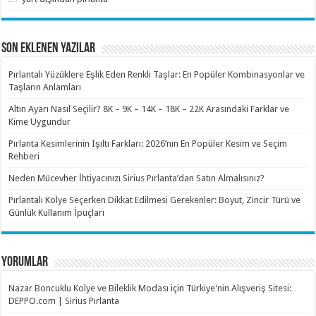
SON EKLENEN YAZILAR
Pırlantalı Yüzüklere Eşlik Eden Renkli Taşlar: En Popüler Kombinasyonlar ve
Taşların Anlamları
Altın Ayarı Nasıl Seçilir? 8K – 9K – 14K – 18K – 22K Arasındaki Farklar ve
Kime Uygundur
Pırlanta Kesimlerinin Işıltı Farkları: 2026’nın En Popüler Kesim ve Seçim
Rehberi
Neden Mücevher İhtiyacınızı Sirius Pırlanta’dan Satın Almalısınız?
Pırlantalı Kolye Seçerken Dikkat Edilmesi Gerekenler: Boyut, Zincir Türü ve
Günlük Kullanım İpuçları
YORUMLAR
Nazar Boncuklu Kolye ve Bileklik Modası
için
Türkiye'nin Alışveriş Sitesi:
DEPPO.com | Sirius Pırlanta