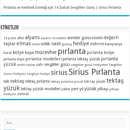
Pırlanta ve Kelebek Estetiği
için
14 Şubat Sevgililer Günü | Sirius Pırlanta
ETİKETLER
alyans
değerli
anneler günü
altın
bileklik
alyans modelleri
14 şubat
elmas
hediye
taşlar
indirim
evlilik teklifi
kampanya
evlilik
gümüş
pırlanta
mücevher
kolye
küpe
pırlanta kolye
karat
pırlanta
pırlanta modelleri
pırlanta tektaş yüzük
pırlanta küpe
yüzük
sevgililer günü
renkli taşlar
safir
sevgililer günü hediyeleri
Sevgililer
Sirius Pırlanta
sirius
Günü Hediyesi
sevgiliye hediye
tektaş
tektaş
takı
tektaş pırlanta
tek taş yüzük
tektaş pırlanta yüzük
yüzük
yüzük
tektaş yüzük modelleri
yeni yıl
yılbaşı
yakut
yılbaşı
zümrüt
hediyesi