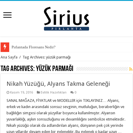
Pırlantada Floresans Nedir?
Ana Sayfa
/
Tag Archives: yüzük parmağı
Tag Archives:
yüzük parmağı
Nikah Yüzüğü, Alyans Takma Geleneği
Kasım 19, 2016
Evlilik Hazırlıkları
0
SANAL MAĞAZA, FİYATLAR ve MODELLER için TIKLAYINIZ… Alyans,
erkek ve kadın arasındaki sonsuz sevginin, mutluluğun, beraberliğin ve
bağlılığın simgesi olarak yüzyıllar boyunca kullanılmıştır. Alyansın
yuvarlaklığı, aşkın sonsuzluğunu ve devamlılığını sembolize etmektedir.
Nikah yüzüğü olarak da adlandırılan alyans, dünyanın pek çok yerinde
uzun yıllardır devam eden bir gelenektir. Bu gelenek o kadar uzun …