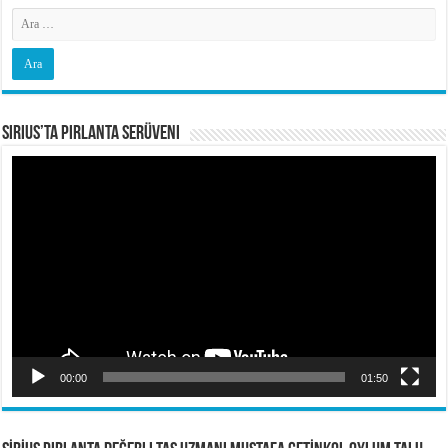
Sirius’ta Pırlanta Serüveni
Video
oynatıcı
00:00
01:50