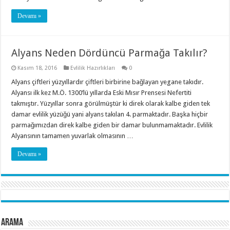
Devamı »
Alyans Neden Dördüncü Parmağa Takılır?
Kasım 18, 2016
Evlilik Hazırlıkları
0
Alyans çiftleri yüzyıllardır çiftleri birbirine bağlayan yegane takıdır.
Alyansı ilk kez M.Ö. 1300’lü yıllarda Eski Mısır Prensesi Nefertiti
takmıştır. Yüzyıllar sonra görülmüştür ki direk olarak kalbe giden tek
damar evlilik yüzüğü yani alyans takılan 4. parmaktadır. Başka hiçbir
parmağımızdan direk kalbe giden bir damar bulunmamaktadır. Evlilik
Alyansının tamamen yuvarlak olmasının …
Devamı »
Arama