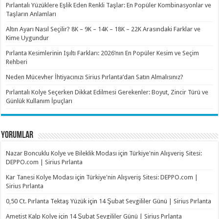
Pırlantalı Yüzüklere Eşlik Eden Renkli Taşlar: En Popüler Kombinasyonlar ve
Taşların Anlamları
Altın Ayarı Nasıl Seçilir? 8K – 9K – 14K – 18K – 22K Arasındaki Farklar ve
Kime Uygundur
Pırlanta Kesimlerinin Işıltı Farkları: 2026’nın En Popüler Kesim ve Seçim
Rehberi
Neden Mücevher İhtiyacınızı Sirius Pırlanta’dan Satın Almalısınız?
Pırlantalı Kolye Seçerken Dikkat Edilmesi Gerekenler: Boyut, Zincir Türü ve
Günlük Kullanım İpuçları
YORUMLAR
Nazar Boncuklu Kolye ve Bileklik Modası
için
Türkiye'nin Alışveriş Sitesi:
DEPPO.com | Sirius Pırlanta
Kar Tanesi Kolye Modası
için
Türkiye'nin Alışveriş Sitesi: DEPPO.com |
Sirius Pırlanta
0,50 Ct. Pırlanta Tektaş Yüzük
için
14 Şubat Sevgililer Günü | Sirius Pırlanta
Ametist Kalp Kolye
için
14 Şubat Sevgililer Günü | Sirius Pırlanta