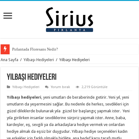
Pırlantada Floresans Nedir?
Ana Sayfa
/
Yılbaşı Hediyeleri
/
Yılbaşı Hediyeleri
Yılbaşı Hediyeleri
Yılbaşı Hediyeleri
Yorum bırak
2,219 Görüntüle
Yılbaşı hediyeleri
, yeni umutları de beraberinde getirir. Yeni yıl, yeni
umutların da yeşermesini sağlar. Bu nedenle de herkes, sevdikleri için
güzel dileklerde bulunarak yıla güzel bir başlangıç yapmak ister. Yeni
yıla girilirken insanlar sevdiklerine sürpriz yapmak ister. Anne, baba,
kardeşler, eş, sevgili ya da arkadaşlara hediye vermek ve onlardan
hediye almak da eşsiz bir duygudur. Yılbaşı hediye seçenekleri kadın
ve erkekler için farklı olmakla birlikte, ana hedef karşı tarafı mutlu