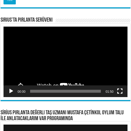
Sirius’ta Pırlanta Serüveni
Video
oynatıcı
00:00
01:50
SİRİUS PIRLANTA Değerli Taş Uzmanı Mustafa ÇETİNKOL OYLUM TALU
İLE ANLATACAKLARIM VAR PROGRAMINDA