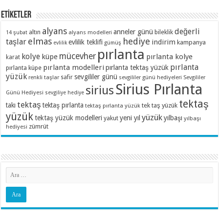
ETİKETLER
alyans
değerli
anneler günü
altın
bileklik
alyans modelleri
14 şubat
elmas
hediye
taşlar
indirim
evlilik teklifi
kampanya
evlilik
gümüş
pırlanta
mücevher
kolye
küpe
pırlanta kolye
karat
pırlanta
pırlanta modelleri
pırlanta tektaş yüzük
pırlanta küpe
yüzük
sevgililer günü
renkli taşlar
safir
sevgililer günü hediyeleri
Sevgililer
Sirius Pırlanta
sirius
Günü Hediyesi
sevgiliye hediye
tektaş
tektaş
takı
tektaş pırlanta
tek taş yüzük
tektaş pırlanta yüzük
yüzük
yüzük
tektaş yüzük modelleri
yeni yıl
yılbaşı
yakut
yılbaşı
zümrüt
hediyesi