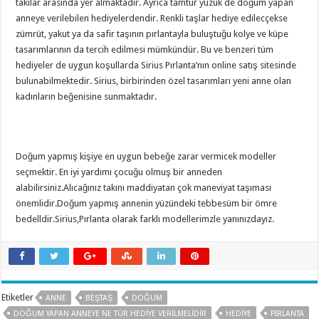
takılar arasında yer almaktadır. Ayrıca tamtur yüzük de doğum yapan
anneye verilebilen hediyelerdendir. Renkli taşlar hediye edilecçekse
zümrüt, yakut ya da safir taşının pırlantayla buluştuğu kolye ve küpe
tasarımlarının da tercih edilmesi mümkündür. Bu ve benzeri tüm
hediyeler de uygun koşullarda Sirius Pırlanta’nın online satış sitesinde
bulunabilmektedir. Sirius, birbirinden özel tasarımları yeni anne olan
kadınların beğenisine sunmaktadır.
Doğum yapmış kişiye en uygun bebeğe zarar vermicek modeller
seçmektir. En iyi yardımı çocuğu olmuş bir anneden
alabilirsiniz.Alıcağınız takını maddiyatan çok maneviyat taşıması
önemlidir.Doğum yapmış annenin yüzündeki tebbesüm bir ömre
bedelldir.Sirius,Pırlanta olarak farklı modellerimzle yanınızdayız.
Etiketler
ANNE
BEŞTAŞ
DOĞUM
DOĞUM YAPAN ANNEYE NE TÜR HEDIYE VERILMELIDIR
HEDIYE
PIRLANTA