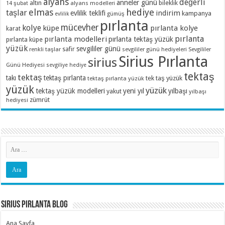
alyans
değerli
anneler günü
altın
bileklik
alyans modelleri
14 şubat
elmas
hediye
taşlar
indirim
evlilik teklifi
kampanya
evlilik
gümüş
pırlanta
mücevher
kolye
küpe
pırlanta kolye
karat
pırlanta
pırlanta modelleri
pırlanta tektaş yüzük
pırlanta küpe
yüzük
sevgililer günü
renkli taşlar
safir
sevgililer günü hediyeleri
Sevgililer
Sirius Pırlanta
sirius
Günü Hediyesi
sevgiliye hediye
tektaş
tektaş
takı
tektaş pırlanta
tek taş yüzük
tektaş pırlanta yüzük
yüzük
yüzük
tektaş yüzük modelleri
yeni yıl
yılbaşı
yakut
yılbaşı
zümrüt
hediyesi
Sirius Pırlanta Blog
Ana Sayfa