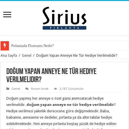
Pırlantada Floresans Nedir?
Pırlantalı Mücevherlerde 2026 Renk Trendleri ve Doğru Seçim Rehberi
Ana Sayfa
/
Genel
/
Doğum Yapan Anneye Ne Tür Hediye Verilmelidir?
Doğum Yapan Anneye Ne Tür Hediye
Verilmelidir?
Genel
Yorum bırak
3,187 Görüntüle
Doğum yapmış her anneye o özel günü anımsatacak hediye
verilmelidir.
doğum yapan anneye ne tür hediye verilmelidir
?
Hediye verilmesi yakınlık derecesine göre değişmektedir. Baba,
babanne, anneanne ve dedeler, pırlanta ya da altın takılar hediye
edebilmektedir. Yeni anneye pırlanta beştaş yüzük de hediye edilen