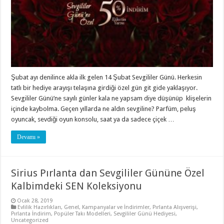
Şubat ayı denilince akla ilk gelen 14 Şubat Sevgililer Günü. Herkesin
tatlı bir hediye arayışı telaşına girdiği özel gün git gide yaklaşıyor.
Sevgililer Günü’ne sayılı günler kala ne yapsam diye düşünüp klişelerin
içinde kaybolma. Geçen yıllarda ne aldın sevgiline? Parfüm, peluş
oyuncak, sevdiği oyun konsolu, saat ya da sadece çiçek …
Devamı »
Sirius Pırlanta dan Sevgililer Gününe Özel
Kalbimdeki SEN Koleksiyonu
Ocak 28, 2019
Evlilik Hazırlıkları
,
Genel
,
Kampanyalar ve İndirimler
,
Pırlanta Alışverişi
,
Pırlanta İndirim
,
Popüler Takı Modelleri
,
Sevgililer Günü Hediyesi
,
Uncategorized