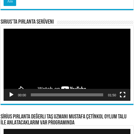
Sirius’ta Pırlanta Serüveni
Video
oynatıcı
00:00
01:50
SİRİUS PIRLANTA Değerli Taş Uzmanı Mustafa ÇETİNKOL OYLUM TALU
İLE ANLATACAKLARIM VAR PROGRAMINDA