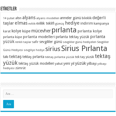
ETİKETLER
alyans
değerli
anneler günü
altın
bileklik
alyans modelleri
14 şubat
elmas
hediye
taşlar
indirim
evlilik teklifi
kampanya
evlilik
gümüş
pırlanta
mücevher
kolye
küpe
pırlanta kolye
karat
pırlanta
pırlanta modelleri
pırlanta tektaş yüzük
pırlanta küpe
yüzük
sevgililer günü
renkli taşlar
safir
sevgililer günü hediyeleri
Sevgililer
Sirius Pırlanta
sirius
Günü Hediyesi
sevgiliye hediye
tektaş
tektaş
takı
tektaş pırlanta
tek taş yüzük
tektaş pırlanta yüzük
yüzük
yüzük
tektaş yüzük modelleri
yeni yıl
yılbaşı
yakut
yılbaşı
zümrüt
hediyesi