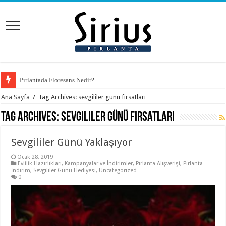
Pırlantada Floresans Nedir?
Ana Sayfa
/
Tag Archives: sevgililer günü fırsatları
Tag Archives:
sevgililer günü fırsatları
Sevgililer Günü Yaklaşıyor
Ocak 28, 2019
Evlilik Hazırlıkları
,
Kampanyalar ve İndirimler
,
Pırlanta Alışverişi
,
Pırlanta
İndirim
,
Sevgililer Günü Hediyesi
,
Uncategorized
0