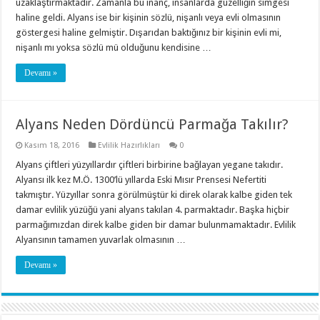
uzaklaştırmaktadır. Zamanla bu inanç, insanlarda güzelliğin simgesi
haline geldi. Alyans ise bir kişinin sözlü, nişanlı veya evli olmasının
göstergesi haline gelmiştir. Dışarıdan baktığınız bir kişinin evli mi,
nişanlı mı yoksa sözlü mü olduğunu kendisine …
Devamı »
Alyans Neden Dördüncü Parmağa Takılır?
Kasım 18, 2016
Evlilik Hazırlıkları
0
Alyans çiftleri yüzyıllardır çiftleri birbirine bağlayan yegane takıdır.
Alyansı ilk kez M.Ö. 1300’lü yıllarda Eski Mısır Prensesi Nefertiti
takmıştır. Yüzyıllar sonra görülmüştür ki direk olarak kalbe giden tek
damar evlilik yüzüğü yani alyans takılan 4. parmaktadır. Başka hiçbir
parmağımızdan direk kalbe giden bir damar bulunmamaktadır. Evlilik
Alyansının tamamen yuvarlak olmasının …
Devamı »