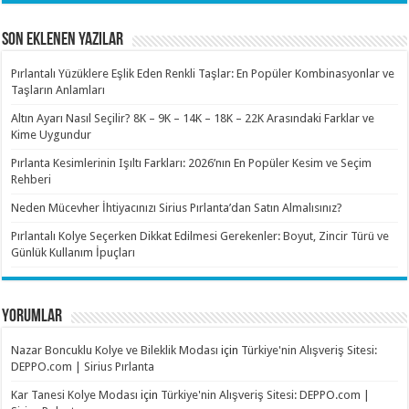
SON EKLENEN YAZILAR
Pırlantalı Yüzüklere Eşlik Eden Renkli Taşlar: En Popüler Kombinasyonlar ve
Taşların Anlamları
Altın Ayarı Nasıl Seçilir? 8K – 9K – 14K – 18K – 22K Arasındaki Farklar ve
Kime Uygundur
Pırlanta Kesimlerinin Işıltı Farkları: 2026’nın En Popüler Kesim ve Seçim
Rehberi
Neden Mücevher İhtiyacınızı Sirius Pırlanta’dan Satın Almalısınız?
Pırlantalı Kolye Seçerken Dikkat Edilmesi Gerekenler: Boyut, Zincir Türü ve
Günlük Kullanım İpuçları
YORUMLAR
Nazar Boncuklu Kolye ve Bileklik Modası
için
Türkiye'nin Alışveriş Sitesi:
DEPPO.com | Sirius Pırlanta
Kar Tanesi Kolye Modası
için
Türkiye'nin Alışveriş Sitesi: DEPPO.com |