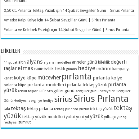
Sirius Pırlanta
0,50 Ct. Pırlanta Tektaş Yüzük
için
14 Şubat Sevgililer Günü | Sirius Pırlanta
Ametist Kalp Kolye
için
14 Şubat Sevgililer Günü | Sirius Pırlanta
Pırlanta ve Kelebek Estetiği
için
14 Şubat Sevgililer Günü | Sirius Pırlanta
ETİKETLER
alyans
değerli
anneler günü
altın
bileklik
alyans modelleri
14 şubat
elmas
hediye
taşlar
indirim
evlilik teklifi
kampanya
evlilik
gümüş
pırlanta
mücevher
kolye
küpe
pırlanta kolye
karat
pırlanta
pırlanta modelleri
pırlanta tektaş yüzük
pırlanta küpe
yüzük
sevgililer günü
renkli taşlar
safir
sevgililer günü hediyeleri
Sevgililer
Sirius Pırlanta
sirius
Günü Hediyesi
sevgiliye hediye
tektaş
tektaş
takı
tektaş pırlanta
tek taş yüzük
tektaş pırlanta yüzük
yüzük
yüzük
tektaş yüzük modelleri
yeni yıl
yılbaşı
yakut
yılbaşı
zümrüt
hediyesi