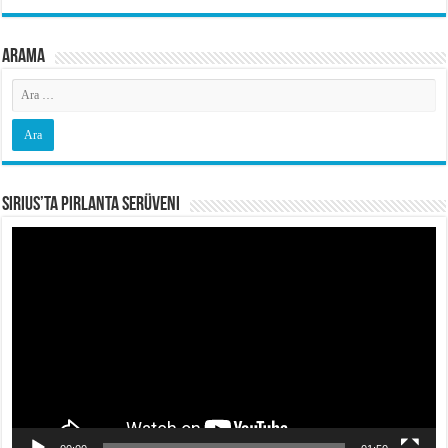
Arama
Sirius’ta Pırlanta Serüveni
Video
oynatıcı